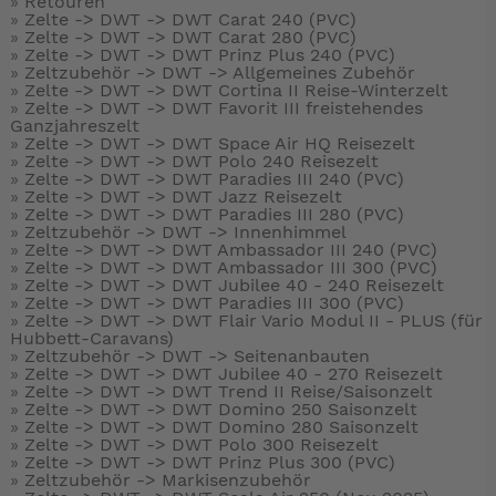
»
Retouren
»
Zelte -> DWT ->
DWT Carat 240 (PVC)
»
Zelte -> DWT ->
DWT Carat 280 (PVC)
»
Zelte -> DWT ->
DWT Prinz Plus 240 (PVC)
»
Zeltzubehör -> DWT ->
Allgemeines Zubehör
»
Zelte -> DWT ->
DWT Cortina II Reise-Winterzelt
»
Zelte -> DWT ->
DWT Favorit III freistehendes
Ganzjahreszelt
»
Zelte -> DWT ->
DWT Space Air HQ Reisezelt
»
Zelte -> DWT ->
DWT Polo 240 Reisezelt
»
Zelte -> DWT ->
DWT Paradies III 240 (PVC)
»
Zelte -> DWT ->
DWT Jazz Reisezelt
»
Zelte -> DWT ->
DWT Paradies III 280 (PVC)
»
Zeltzubehör -> DWT ->
Innenhimmel
»
Zelte -> DWT ->
DWT Ambassador III 240 (PVC)
»
Zelte -> DWT ->
DWT Ambassador III 300 (PVC)
»
Zelte -> DWT ->
DWT Jubilee 40 - 240 Reisezelt
»
Zelte -> DWT ->
DWT Paradies III 300 (PVC)
»
Zelte -> DWT ->
DWT Flair Vario Modul II - PLUS (für
Hubbett-Caravans)
»
Zeltzubehör -> DWT ->
Seitenanbauten
»
Zelte -> DWT ->
DWT Jubilee 40 - 270 Reisezelt
»
Zelte -> DWT ->
DWT Trend II Reise/Saisonzelt
»
Zelte -> DWT ->
DWT Domino 250 Saisonzelt
»
Zelte -> DWT ->
DWT Domino 280 Saisonzelt
»
Zelte -> DWT ->
DWT Polo 300 Reisezelt
»
Zelte -> DWT ->
DWT Prinz Plus 300 (PVC)
»
Zeltzubehör ->
Markisenzubehör