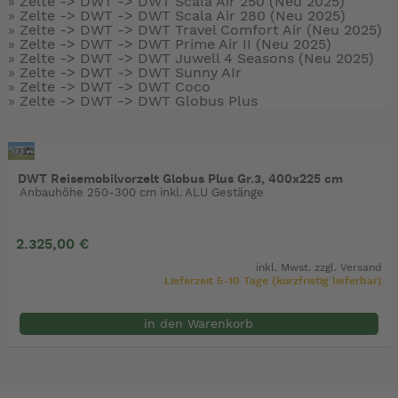
»
Zelte -> DWT ->
DWT Scala Air 250 (Neu 2025)
»
Zelte -> DWT ->
DWT Scala Air 280 (Neu 2025)
»
Zelte -> DWT ->
DWT Travel Comfort Air (Neu 2025)
»
Zelte -> DWT ->
DWT Prime Air II (Neu 2025)
»
Zelte -> DWT ->
DWT Juwell 4 Seasons (Neu 2025)
»
Zelte -> DWT ->
DWT Sunny AIr
»
Zelte -> DWT ->
DWT Coco
»
Zelte -> DWT ->
DWT Globus Plus
DWT Reisemobilvorzelt Globus Plus Gr.3, 400x225 cm
Anbauhöhe 250-300 cm inkl. ALU Gestänge
2.325,00 €
inkl. Mwst. zzgl.
Versand
Lieferzeit 5-10 Tage (kurzfristig lieferbar)
in den Warenkorb