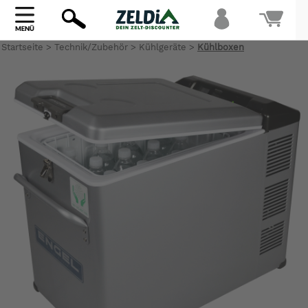
Startseite
>
Technik/Zubehör
>
Kühlgeräte
>
Kühlboxen