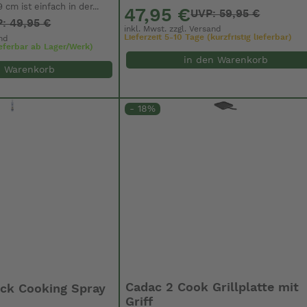
m ist einfach in der...
47,95 €
UVP: 59,95 €
: 49,95 €
inkl. Mwst. zzgl.
Versand
Lieferzeit 5-10 Tage (kurzfristig lieferbar)
nd
lieferbar ab Lager/Werk)
in den Warenkorb
n Warenkorb
- 18%
Cadac 2 Cook Grillplatte mit
ck Cooking Spray
Griff