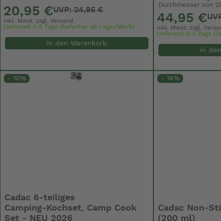
Durchmesser von 29 c
20,95 €
UVP: 24,95 €
44,95 €
UVP
inkl. Mwst. zzgl.
Versand
Lieferzeit 2-5 Tage (lieferbar ab Lager/Werk)
inkl. Mwst. zzgl.
Versa
Lieferzeit 2-5 Tage (
in den Warenkorb
in de
- 10%
- 14%
Cadac 6‑teiliges
Cadac Non-Sti
Camping‑Kochset, Camp Cook
(200 ml)
Set - NEU 2026