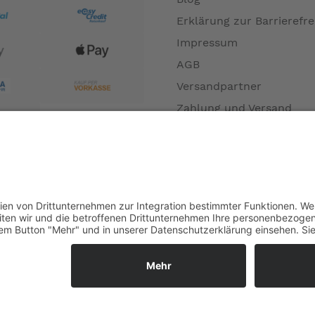
Erklärung zur Barrierefre
Impressum
AGB
Versandpartner
Zahlung und Versand
Öffnungszeiten
Verfügbarkeit
Größenrechner (Umlauf
Datenschutz
Fernabsatz
Rücknahme (Zelte)
Widerrufsrecht
Widerrufsrecht bei Repa
Kontakt