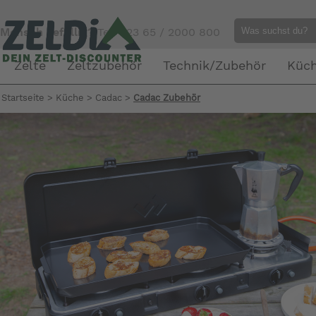
Mensch gefällig?
Tel. 023 65 / 2000 800
Zelte
Zeltzubehör
Technik/Zubehör
Küc
Startseite
>
Küche
>
Cadac
>
Cadac Zubehör