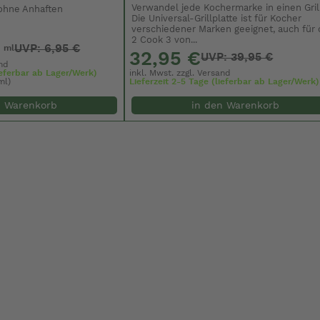
Verwandel jede Kochermarke in einen Gril
 ohne Anhaften
Die Universal-Grillplatte ist für Kocher
verschiedener Marken geeignet, auch für
2 Cook 3 von...
UVP: 6,95 €
0 ml
32,95 €
UVP: 39,95 €
nd
lieferbar ab Lager/Werk)
inkl. Mwst. zzgl.
Versand
ml)
Lieferzeit 2-5 Tage (lieferbar ab Lager/Werk)
n Warenkorb
in den Warenkorb