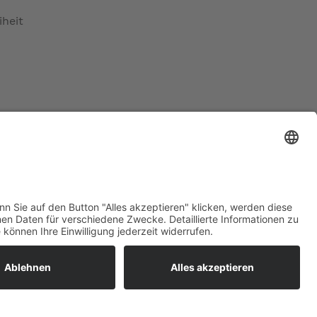
iheit
maß)
Top-Bewertungen
raturen