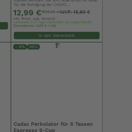
starken Borsten. Die Soft Soak Brush ist ideal
für die Reinigung der CADAC...
12,99 €
UVP: 15,90 €
/400,00 ml
inkl. Mwst. zzgl.
Versand
Lieferzeit 2-5 Tage (lieferbar ab Lager/Werk)
(Grundpreis: 0,03 € / ml)
in den Warenkorb
- 8%
NEU
Cadac Perkolator für 6 Tassen
Espresso 9-Cup