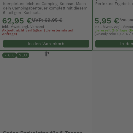
Perfektes Ergebnis
Komplettes leichtes Camping-Kochset Mach
dein Campingabenteuer komplett mit diesem
6‑teiligen Kochset...
5,95 €
62,95 €
UVP: 69,95 €
/200,0
inkl. Mwst. zzgl.
Versa
inkl. Mwst. zzgl.
Versand
Lieferzeit 2-5 Tage (
Aktuell nicht verfügbar (Liefertermin auf
(Grundpreis: 0,03 € / 
Anfrage)
in de
in den Warenkorb
- 8%
NEU