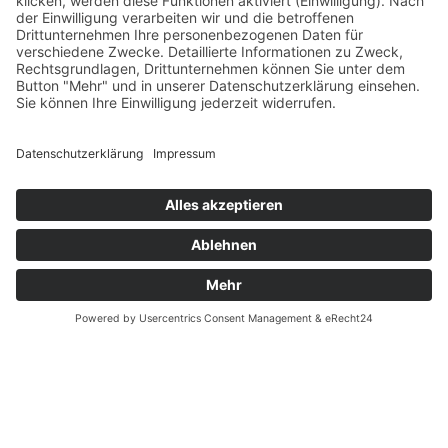
Datenschutz
Fernabsatz
Rücknahme (Zelte)
Widerrufsrecht
Widerrufsrecht bei Reparaturen
Kontakt
Ergänzende Allgemeine Geschäftsbedingungen zum
easyCredit-Ratenkauf
Garantiefall
Batterieverordnung
Vertrag widerrufen
© Kaniewski Handels GmbH & Co. KG, 2026 - Alle Rechte
vorbehalten.
Shopsystem:
WEBAN
OS
,
WEB
AN
UG