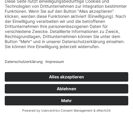
Versandpartner
Zahlung und Versand
Öffnungszeiten
Verfügbarkeit
Größenrechner (Umlaufmaß)
Datenschutz
Fernabsatz
Rücknahme (Zelte)
Widerrufsrecht
Widerrufsrecht bei Reparaturen
Kontakt
Ergänzende Allgemeine Geschäftsbedingungen zum
easyCredit-Ratenkauf
Garantiefall