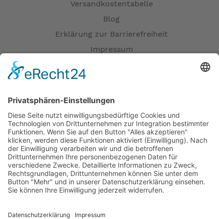
Versandkostentabelle
Blog
Erklärung zur Barrierefreiheit
Impressum
AGB
Versandpartner
Zahlung und Versand
Öffnungszeiten
Verfügbarkeit
Größenrechner (Umlaufmaß)
Datenschutz
Fernabsatz
Rücknahme (Zelte)
Widerrufsrecht
Widerrufsrecht bei Reparaturen