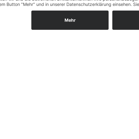
Rücknahme (Zelte)
Widerrufsrecht
Widerrufsrecht bei Repa
Kontakt
Ergänzende Allgemeine
Geschäftsbedingungen z
Ratenkauf
Garantiefall
Batterieverordnung
Vertrag widerrufen