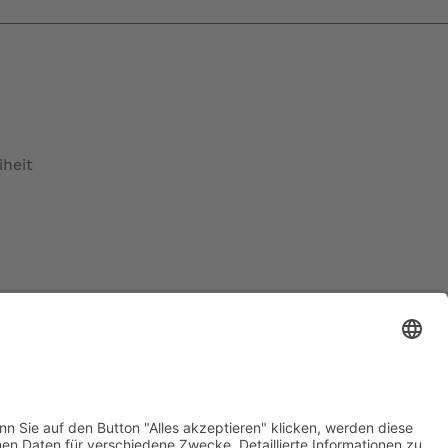
iheit
maß)