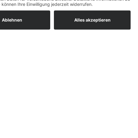
Top-Bewertungen
raturen
um easyCredit-