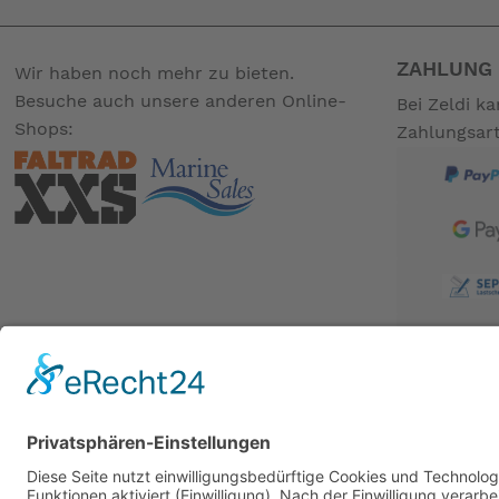
ZAHLUNG 
Wir haben noch mehr zu bieten.
Besuche auch unsere anderen Online-
Bei Zeldi k
Shops:
Zahlungsar
BESUCHE UNS AUCH BEI:
PARTNER