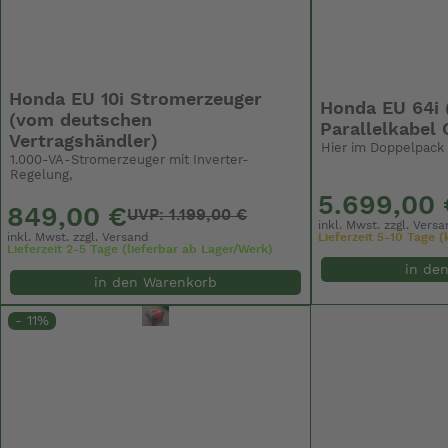
Honda EU 10i Stromerzeuger
Honda EU 64i (
(vom deutschen
Parallelkabel 
Vertragshändler)
Hier im Doppelpack 
1.000-VA-Stromerzeuger mit Inverter-
Regelung,
5.699,00 
849,00 €
UVP: 1.199,00 €
inkl. Mwst. zzgl.
Versa
Lieferzeit 5-10 Tage (k
inkl. Mwst. zzgl.
Versand
Lieferzeit 2-5 Tage (lieferbar ab Lager/Werk)
in de
in den Warenkorb
- 11%