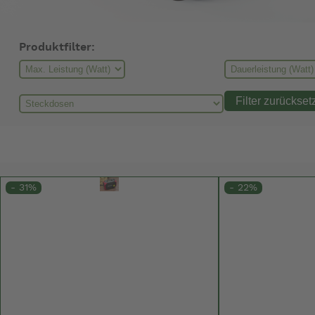
Produktfilter:
- 31%
- 22%