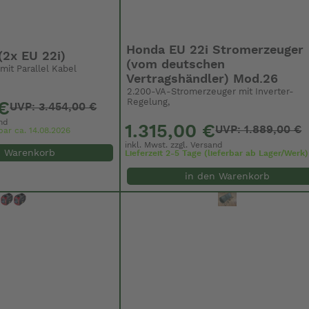
Honda EU 22i Stromerzeuger
(2x EU 22i)
(vom deutschen
mit Parallel Kabel
Vertragshändler) Mod.26
2.200-VA-Stromerzeuger mit Inverter-
Regelung,
€
UVP: 3.454,00 €
nd
1.315,00 €
UVP: 1.889,00 €
bar ca. 14.08.2026
inkl. Mwst. zzgl.
Versand
n Warenkorb
Lieferzeit 2-5 Tage (lieferbar ab Lager/Werk)
in den Warenkorb