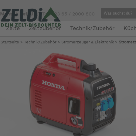
Mensch gefällig?
Tel. 023 65 / 2000 800
Zelte
Zeltzubehör
Technik/Zubehör
Küc
Startseite
>
Technik/Zubehör
>
Stromerzeuger & Elektronik
>
Stromer