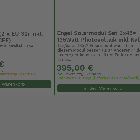
Engel Solarmodul Set 3x45=
2 x EU 32i inkl.
135Watt Photovoltaik inkl Ka
CEE)
Tragbares 135W Solarmodul was ist an
mit Parallel Kabel
diesem Modul besser als an Anderen? 1.d
Laderegler kann auch Litium Batterien lad
2. die...
€
395,00 €
nd
urzfristig lieferbar)
inkl. Mwst. zzgl.
Versand
Lieferzeit 2-5 Tage (lieferbar ab Lager/Werk)
n Warenkorb
in den Warenkorb