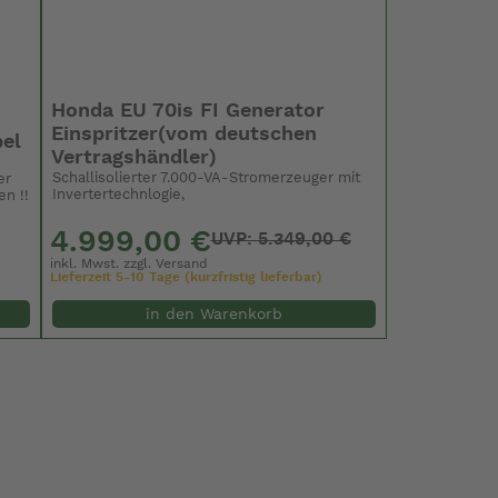
Honda EU 70is FI Generator
Einspritzer(vom deutschen
bel
Vertragshändler)
Schallisolierter 7.000-VA-Stromerzeuger mit
er
Invertertechnlogie,
en !!
4.999,00 €
UVP: 5.349,00 €
inkl. Mwst. zzgl.
Versand
Lieferzeit 5-10 Tage (kurzfristig lieferbar)
in den Warenkorb