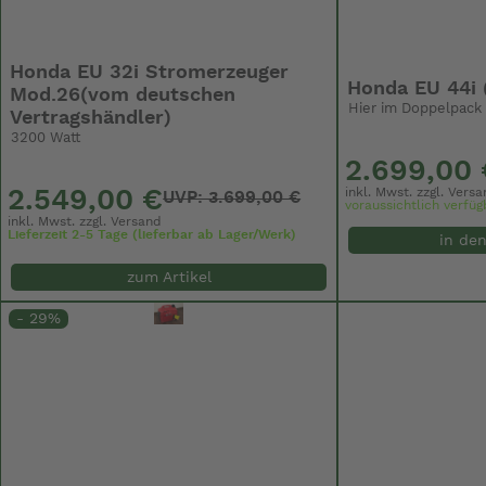
Honda EU 32i Stromerzeuger
Honda EU 44i 
Mod.26(vom deutschen
Hier im Doppelpack 
Vertragshändler)
3200 Watt
2.699,00 
inkl. Mwst. zzgl.
Versa
2.549,00 €
UVP: 3.699,00 €
voraussichtlich verfüg
inkl. Mwst. zzgl.
Versand
Lieferzeit 2-5 Tage (lieferbar ab Lager/Werk)
in de
zum Artikel
- 29%