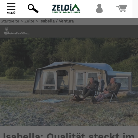
Startseite
>
Zelte
>
Isabella / Ventura
Bi
warte
Isabella: Qualität steckt im