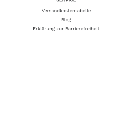
Versandkostentabelle
Blog
Erklärung zur Barrierefreiheit
Impressum
AGB
Versandpartner
Zahlung und Versand
Öffnungszeiten
Verfügbarkeit
Größenrechner (Umlaufmaß)
Datenschutz
Fernabsatz
Rücknahme (Zelte)
Widerrufsrecht