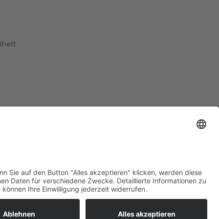
iheit
maß)