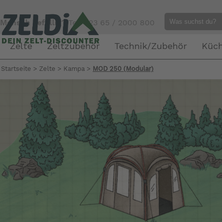
Mensch gefällig?
Tel. 023 65 / 2000 800
Zelte
Zeltzubehör
Technik/Zubehör
Küc
Startseite
>
Zelte
>
Kampa
>
MOD 250 (Modular)