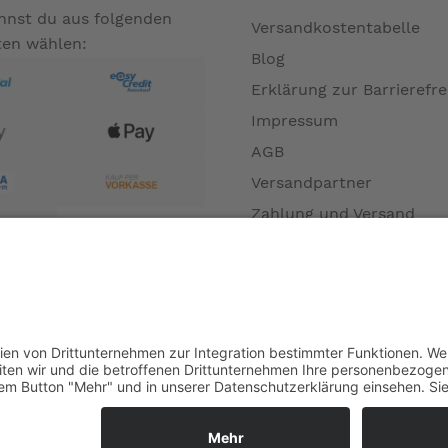
annst du aus folgenden
Versandkostentabelle
ten wählen:
Blog
Erklärung zur Barrierefre
Impressum
AGB
Versandpartner
Zahlung und Versand
Öffnungszeiten
Verfügbarkeit
Größenrechner (Umlauf
Datenschutz
Fernabsatz
Rücknahme (Zelte)
Widerrufsrecht