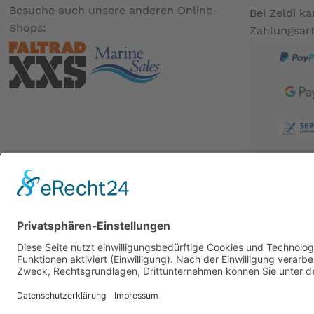
Besuche auch unsere anderen Online-
Bei Zeldi k
Shops:
Zahlungsar
BESUCHE UNS AUCH BEI:
PARTNER