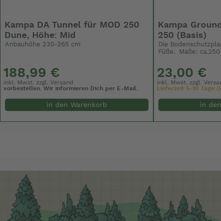
Kampa DA Tunnel für MOD 250
Kampa Ground
Dune, Höhe: Mid
250 (Basis)
Anbauhöhe 230-265 cm
Die Bodenschutzplan
Füße. Maße: ca.250
188,99 €
23,00 €
inkl. Mwst. zzgl.
Versand
inkl. Mwst. zzgl.
Versa
vorbestellen. Wir informieren Dich per E-Mail.
Lieferzeit 5-10 Tage (k
in den Warenkorb
in de