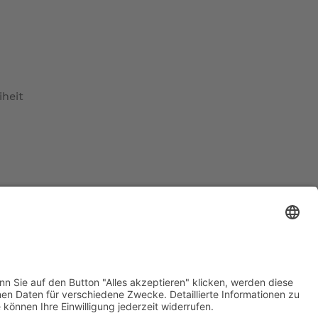
iheit
maß)