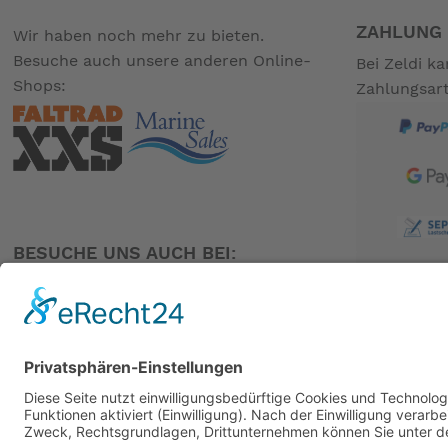
ZAHLUNG 
Wir haben noch mehr zu bieten.
Besuche auch unsere anderen Online-
Bei Zeldi k
Shops:
Zahlungsar
BESUCHE UNS AUCH BEI:
PARTNER