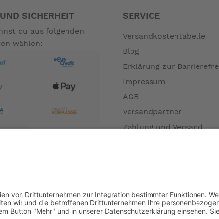
UND SICHERHEIT
SERVICE
annst du aus folgenden
Versandkostentabelle
ten wählen:
Blog
Erklärung zur Barrierefre
Impressum
AGB
Versandpartner
Zahlung und Versand
Öffnungszeiten
Verfügbarkeit
Größenrechner (Umlauf
Datenschutz
Fernabsatz
Rücknahme (Zelte)