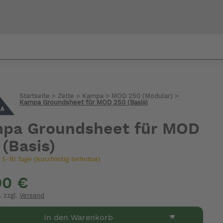
Bi
warte
Startseite
>
Zelte
>
Kampa
>
MOD 250 (Modular)
>
Kampa Groundsheet für MOD 250 (Basis)
pa Groundsheet für MOD
 (Basis)
 5-10 Tage (kurzfristig lieferbar)
00 €
. zzgl.
Versand
In den Warenkorb