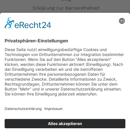
Erklärung zur Barrierefreiheit
Impressum
AGB
Versandpartner
Zahlung und Versand
Öffnungszeiten
Verfügbarkeit
Größenrechner (Umlaufmaß)
Datenschutz
Fernabsatz
Rücknahme (Zelte)
Widerrufsrecht
Widerrufsrecht bei Reparaturen
Kontakt