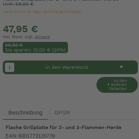
UVP: 59,95 €
Lieferzeit 5-10 Tage (kurzfristig lieferbar)
47,95 €
inkl. Mwst. zzgl.
Versand
59,95 €
Sie sparen: 12,00 € (20%)
In den Warenkorb
zu den
anderen
Varianten
Beschreibung
GPSR
Flache Grillplatte für 2- und 3-Flammen-Herde
EAN: 6001773120739