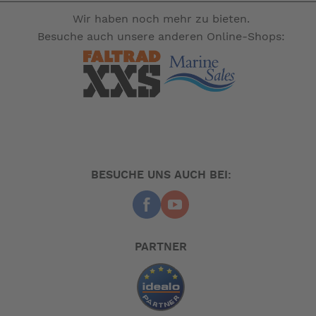
Geeignet für 2-Cook- und 3-Cook-Campingkocher, kann
Wir haben noch mehr zu bieten.
aber auch für andere Marken verwendet werden, indem
Besuche auch unsere anderen Online-Shops:
die Füße abgenommen und die Plancha-Platte auf die
Pfannenträgerung des Campingkochers gestellt wird.
-- Auf Produktfotos angezeigte Dekorationsartikel gehören
nicht zum Leistungsumfang. --
BESUCHE UNS AUCH BEI:
PARTNER