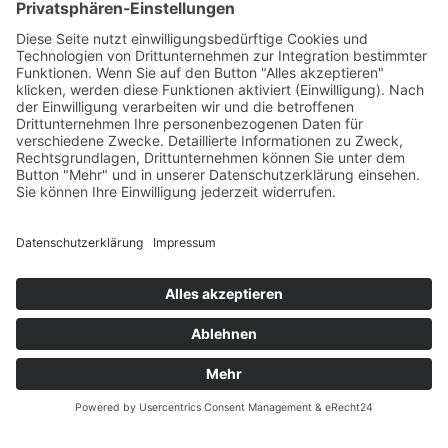
Versandpartner
Einstellbarer Temperaturbereich
-18 °C bis +10 °C
Zahlung und Versand
Typ der Kühlbox
Kompressor
Öffnungszeiten
Verfügbarkeit
-- Auf Produktfotos angezeigte Dekorationsartikel gehören
nicht zum Leistungsumfang. --
Größenrechner (Umlaufmaß)
Datenschutz
Fernabsatz
Rücknahme (Zelte)
Widerrufsrecht
Widerrufsrecht bei Reparaturen
Kontakt
Ergänzende Allgemeine Geschäftsbedingungen zum
easyCredit-Ratenkauf
Garantiefall
Batterieverordnung