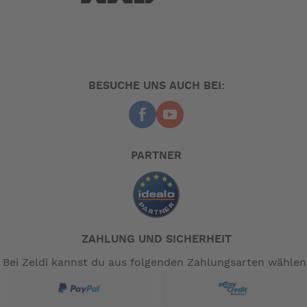
Wichtigste Vorteile
Kühlen und Gefrieren von -18 °C bis +10 °C
Digitaldisplay mit zwei USB-Anschlüssen
Mit 12-24V- und 100-240V-Anschluss
Deckel kann beidseitig geöffnet werden
BESUCHE UNS AUCH BEI:
Fassungsvermögen: 35 L
Benutzerfreundliche Kühlbox mit Kompressor
Bei Mestic legen wir großen Wert auf die
Benutzerfreundlichkeit unserer Produkte. Deshalb hat die
PARTNER
Kühlbox Kompressor MCCP-35 zwei 12-24V-Anschlüsse:
einen auf beiden Seiten.
Der Deckel kann beidseitig
. Auf
geöffnet oder komplett abgenommen werden
diese Weise hast du immer leichten Zugang zu gekühlten
Lebensmitteln und Getränken. Da diese Mestic-Kühlbox
über integrierte 12-24V- und 100-240V-Anschlüsse
ZAHLUNG UND SICHERHEIT
verfügt, brauchst du keinen separaten 230V-Adapter mehr.
Bei Zeldi kannst du aus folgenden Zahlungsarten wählen
Außerdem profitierst du von hilfreichen Extras wie einem
herausnehmbaren Drahtkorb und einer Innenbeleuchtung.