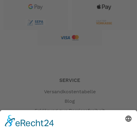
Nach einem Tag voller Abenteuer genießt du jederzeit
einen kühlen Drink aus der Mestic Kühlbox Kompressor
MCCP-35. Stelle die Temperatur auf dem Digitaldisplay
von -18 °C bis +10 °C ein. Die Kühlbox hat ein
Fassungsvermögen von 35 L und wird mit allen
notwendigen Stromkabeln geliefert.
Technische Daten
Anschluss-Spannung
12-24 V & 100-240 V
Anzahl der usb-c-Anschlüsse
2
Abmessungen (hxbxt)
40,1 x 71,3 x 40,5 cm
SERVICE
Anzeige
Digitaldisplay
Versandkostentabelle
Öko-Modus
Ja
Blog
Geräuschpegel
45 dB
Erklärung zur Barrierefreiheit
Impressum
Gewicht
22 kg
AGB
Inhalt
35 L