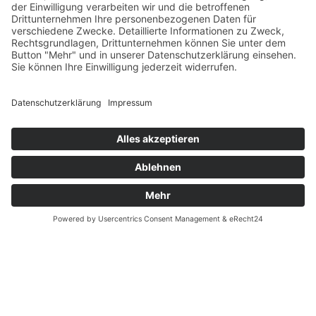
Größenrechner (Umlaufmaß)
Datenschutz
Fernabsatz
Rücknahme (Zelte)
Widerrufsrecht
Widerrufsrecht bei Reparaturen
Kontakt
Ergänzende Allgemeine Geschäftsbedingungen zum
easyCredit-Ratenkauf
Garantiefall
Batterieverordnung