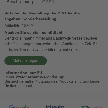
Beschreibung
GPSR
Bitte bei der Bestellung die DWT Größe
angeben..Sonderbestellung
ArtikelNr.: 1880**
Machen Sie es sich gemütlich!
Der textile Innenhimmel aus Baumwoll-Nesselgewebe
schafft ein angenehm wohnliches Ambiente im Zelt. Er
reduziert Kondenswasserbildung und senkt die
Innenraumtemperatur.
Mehr anzeigen
Bitte die
genaue
Größe des Juwels 4-Season angeben.
Information laut EU-
ACHTUNG! Lieferzeit beträgt ca. 3-5 Wochen nach
Produktsicherheitsverordnung:
Auftragseingang.
Bei sachgemäßer Nutzung des Produkts sind uns keine
Risiken bekannt.
-- Auf Produktfotos angezeigte Dekorationsartikel gehören
nicht zum Leistungsumfang. --