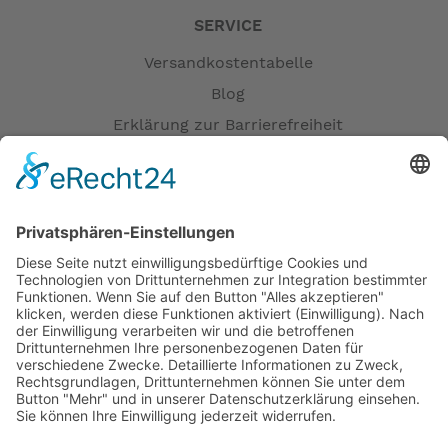
SERVICE
Versandkostentabelle
Blog
Erklärung zur Barrierefreiheit
Impressum
AGB
Versandpartner
Zahlung und Versand
Öffnungszeiten
Verfügbarkeit
Größenrechner (Umlaufmaß)
Datenschutz
Fernabsatz
Rücknahme (Zelte)