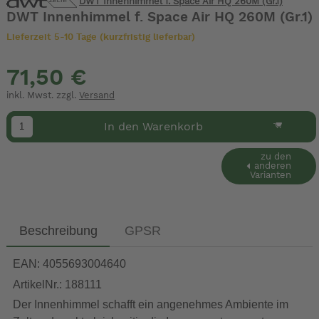
DWT Innenhimmel f. Space Air HQ 260M (Gr.1)
DWT Innenhimmel f. Space Air HQ 260M (Gr.1)
Lieferzeit 5-10 Tage (kurzfristig lieferbar)
71,50 €
inkl. Mwst. zzgl.
Versand
In den Warenkorb
zu den
anderen
Varianten
Beschreibung
GPSR
EAN: 4055693004640
ArtikelNr.: 188111
Der Innenhimmel schafft ein angenehmes Ambiente im