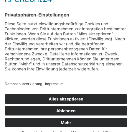
Versandpartner
Zahlung und Versand
Öffnungszeiten
Verfügbarkeit
Größenrechner (Umlaufmaß)
Datenschutz
Fernabsatz
Rücknahme (Zelte)
Widerrufsrecht
Widerrufsrecht bei Reparaturen
Kontakt
Ergänzende Allgemeine Geschäftsbedingungen zum
easyCredit-Ratenkauf
Garantiefall