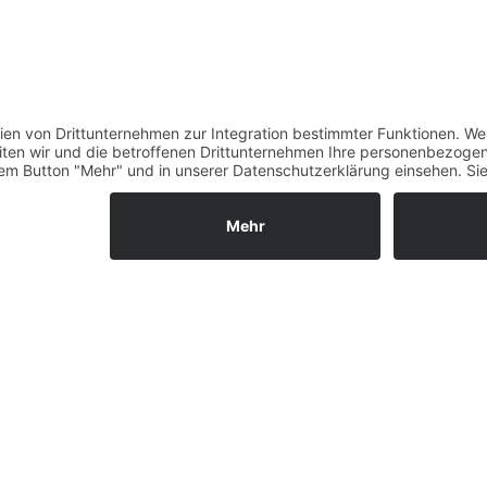
Öffnungszeiten
Verfügbarkeit
Größenrechner (Umlauf
Datenschutz
Fernabsatz
Rücknahme (Zelte)
Widerrufsrecht
Widerrufsrecht bei Repa
Kontakt
Ergänzende Allgemeine
Geschäftsbedingungen z
Ratenkauf
Garantiefall
Batterieverordnung