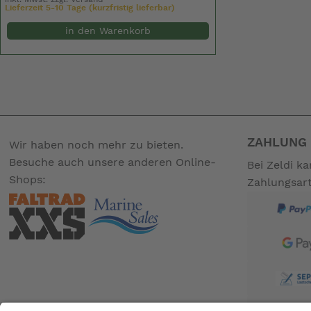
Lieferzeit 5-10 Tage (kurzfristig lieferbar)
in den Warenkorb
ZAHLUNG 
Wir haben noch mehr zu bieten.
Besuche auch unsere anderen Online-
Bei Zeldi k
Shops:
Zahlungsar
BESUCHE UNS AUCH BEI: