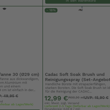
in den Warenkorb
- 18%
fanne 30 (Ø29 cm)
Cadac Soft Soak Brush und
Pfanne aus dickwandigem,
Reinigungsspray (Set-Angebo
em Aluminium mit
Handliche Bürste mit strapazierfähigen,
fen und einem
starken Borsten. Die Soft Soak Brush ist i
m ist einfach in der...
für die Reinigung der CADAC...
: 49,95 €
12,99 €
UVP: 15,90 €
/400,00 ml
nd
inkl. Mwst. zzgl.
Versand
lieferbar ab Lager/Werk)
Lieferzeit 2-5 Tage (lieferbar ab Lager/Werk)
(Grundpreis: 0,03 € / ml)