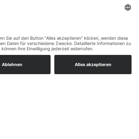
maß)
Top-Bewertungen
raturen
um easyCredit-