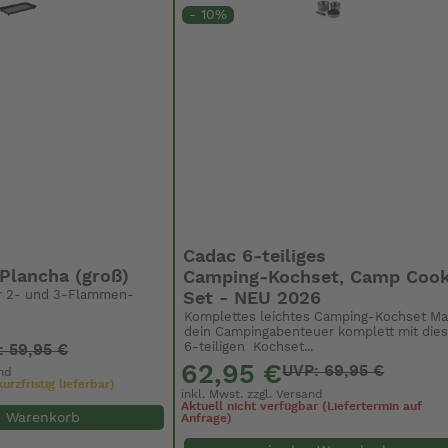
- 10%
Cadac 6‑teiliges
Plancha (groß)
Camping‑Kochset, Camp Coo
für 2- und 3-Flammen-
Set - NEU 2026
Komplettes leichtes Camping-Kochset M
dein Campingabenteuer komplett mit di
6‑teiligen Kochset...
: 59,95 €
62,95 €
UVP: 69,95 €
nd
urzfristig lieferbar)
inkl. Mwst. zzgl.
Versand
Aktuell nicht verfügbar (Liefertermin auf
n Warenkorb
Anfrage)