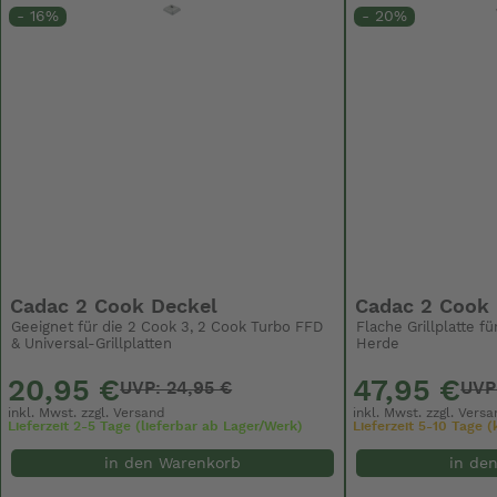
- 16%
- 20%
Cadac 2 Cook Deckel
Cadac 2 Cook 
Geeignet für die 2 Cook 3, 2 Cook Turbo FFD
Flache Grillplatte 
& Universal-Grillplatten
Herde
20,95 €
47,95 €
UVP: 24,95 €
UVP
inkl. Mwst. zzgl.
Versand
inkl. Mwst. zzgl.
Versa
Lieferzeit 2-5 Tage (lieferbar ab Lager/Werk)
Lieferzeit 5-10 Tage (k
in den Warenkorb
in de