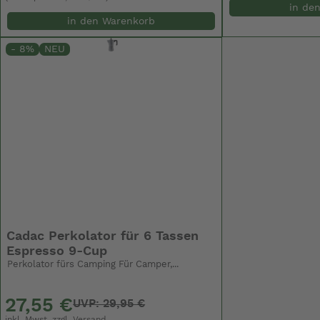
in de
in den Warenkorb
- 8%
NEU
Cadac Perkolator für 6 Tassen
Espresso 9-Cup
Perkolator fürs Camping Für Camper,...
27,55 €
UVP: 29,95 €
inkl. Mwst. zzgl.
Versand