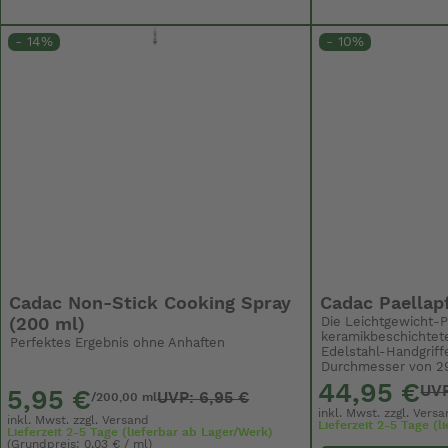
- 14%
- 10%
Cadac Non-Stick Cooking Spray
Cadac Paellap
(200 ml)
Die Leichtgewicht-
keramikbeschichtet
Perfektes Ergebnis ohne Anhaften
Edelstahl-Handgrif
Durchmesser von 29 c
44,95 €
UVP
5,95 €
UVP: 6,95 €
/200,00 ml
inkl. Mwst. zzgl.
Versa
inkl. Mwst. zzgl.
Versand
Lieferzeit 2-5 Tage (
Lieferzeit 2-5 Tage (lieferbar ab Lager/Werk)
(Grundpreis: 0,03 € / ml)