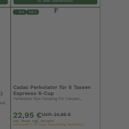
in den Warenkorb
- 8%
NEU
Cadac Perkolator für 6 Tassen
t)
Espresso 6-Cup
Perkolator fürs Camping Für Camper,...
deal
22,95 €
UVP: 24,95 €
inkl. Mwst. zzgl.
Versand
Lieferzeit 5-10 Tage (kurzfristig lieferbar)