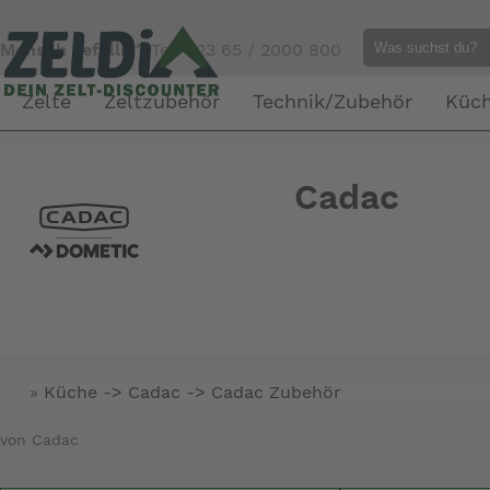
Mensch gefällig?
Tel. 023 65 / 2000 800
Zelte
Zeltzubehör
Technik/Zubehör
Küc
Cadac
»
Küche -> Cadac ->
Cadac Zubehör
von Cadac