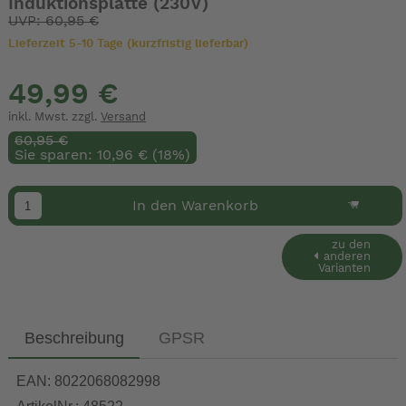
Induktionsplatte (230V)
UVP: 60,95 €
Lieferzeit 5-10 Tage (kurzfristig lieferbar)
49,99 €
inkl. Mwst. zzgl.
Versand
60,95 €
Sie sparen: 10,96 € (18%)
In den Warenkorb
zu den
anderen
Varianten
Beschreibung
GPSR
EAN: 8022068082998