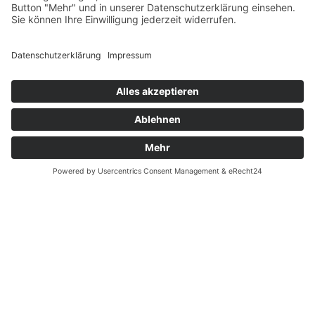
Fernabsatz
Rücknahme (Zelte)
Widerrufsrecht
Widerrufsrecht bei Reparaturen
Kontakt
Ergänzende Allgemeine Geschäftsbedingungen zum
easyCredit-Ratenkauf
Garantiefall
Batterieverordnung
Vertrag widerrufen
© Kaniewski Handels GmbH & Co. KG, 2026 - Alle Rechte
vorbehalten.
Shopsystem:
WEBAN
OS
,
WEB
AN
UG