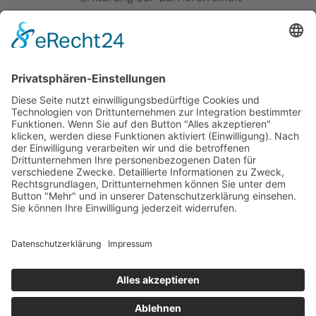
Impressum
AGB
Versandpartner
Zahlung und Versand
Öffnungszeiten
Verfügbarkeit
Größenrechner (Umlaufmaß)
Datenschutz
Fernabsatz
Rücknahme (Zelte)
Widerrufsrecht
Widerrufsrecht bei Reparaturen
Kontakt
Ergänzende Allgemeine Geschäftsbedingungen zum