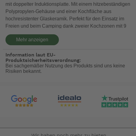
mit doppelter Induktionsplatte. Mit einem hitzebeständigen
Polypropylen-Gehäuse und einer Kochfläche aus
hochresistenter Glaskeramik. Perfekt für den Einsatz im
Freien und beim Camping dank zweier Kochzonen mit 9
Leistungsstufen, die über die Touch-Steuerung und das
Mehr anzeigen
LED-Display ausgewählt werden können.
Anschlussspannung 230 V
Information laut EU-
Leistung 300 - 2.000 W.
Produktsicherheitsverordnung:
Bei sachgemäßer Nutzung des Produkts sind uns keine
Maße: 60 x 36 x 7 cm (L x B x H)
Risiken bekannt.
Gewicht: 4,5 kg
: Bedienungsanleitung vor der ersten Benutzung
Achtung
sorgfältig lesen und beachten! Achtung: Kocher vor dem
Verstauen erst vollkommen abkühlen lassen! Achtung:
Kocher könnte scharfkantig sein - während des Auf- und
Abbaus ggf. Schutzhandschuhe tragen! Achtung:
Allgemeine Richtlinen zur Nutzung von offenen Feuer
berücksichtigen! Achtung: Kocher auf ebenem, nicht
Wir haben noch mehr zu bieten.