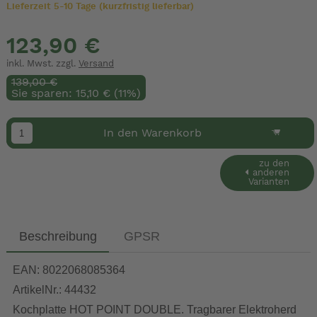
Lieferzeit 5-10 Tage (kurzfristig lieferbar)
123,90 €
inkl. Mwst. zzgl.
Versand
139,00 €
Sie sparen: 15,10 € (11%)
In den Warenkorb
zu den
anderen
Varianten
Beschreibung
GPSR
EAN: 8022068085364
ArtikelNr.: 44432
Kochplatte HOT POINT DOUBLE. Tragbarer Elektroherd