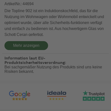
ArtikelNr.: 44694
Die Topline 902 ist ein Induktionskochfeld, das für die
Nutzung im Wohnwagen oder Wohnmobil entwickelt und
optimiert wurde, über alle Sicherheits-funktionen verfügt
und einfach zu bedienen ist. Aus hochwertigem Glas von
Schott Ceran gefertigt.
Mehr anzeigen
Merkmale:
automatische Erhitzung
Information laut EU-
Timer für einzelne Zonen
Produktsicherheitsverordnung:
Topferkennung
Bei sachgemäßer Nutzung des Produkts sind uns keine
Power-Boost-Funktion
Risiken bekannt.
Sicherheitsanzeige - wenn Glas heiß ist
Pause- Funktion, Niedrigtemperatur-Funktion.
Leistung 1 x 1,4 kW (1,8 kW Boost), 1 x 1,8 kW (2,3
kW Boost).
Gesamt-Stromverbrauch 230 V/10 A.
-- Auf Produktfotos angezeigte Dekorationsartikel gehören