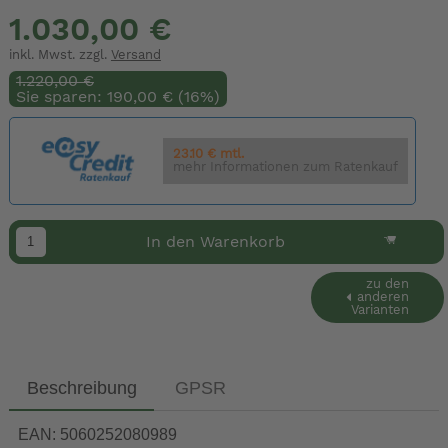
1.030,00 €
inkl. Mwst. zzgl.
Versand
1.220,00 €
Sie sparen: 190,00 € (16%)
23.10 € mtl.
mehr Informationen zum Ratenkauf
In den Warenkorb
zu den
anderen
Varianten
Beschreibung
GPSR
EAN: 5060252080989