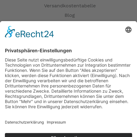
Versandkostentabelle
Blog
Erklärung zur Barrierefreiheit
Impressum
AGB
Versandpartner
Zahlung und Versand
Öffnungszeiten
Verfügbarkeit
Größenrechner (Umlaufmaß)
Datenschutz
Fernabsatz
Rücknahme (Zelte)
Widerrufsrecht