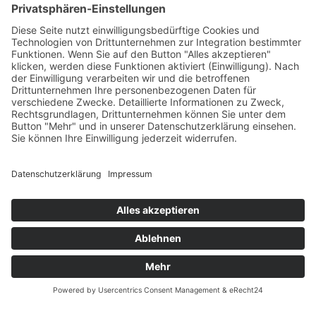
Versandpartner
Zahlung und Versand
Öffnungszeiten
Verfügbarkeit
Größenrechner (Umlaufmaß)
Datenschutz
Fernabsatz
Rücknahme (Zelte)
Widerrufsrecht
Widerrufsrecht bei Reparaturen
Kontakt
Ergänzende Allgemeine Geschäftsbedingungen zum
easyCredit-Ratenkauf
Garantiefall
Batterieverordnung