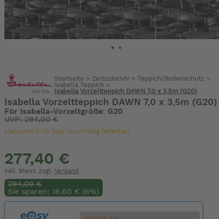
Startseite
>
Zeltzubehör
>
Teppich/Bodenschutz
>
Isabella Teppich
>
Isabella Vorzeltteppich DAWN 7,0 x 3,5m (G20)
Isabella Vorzeltteppich DAWN 7,0 x 3,5m (G20)
Für Isabella-Vorzeltgröße: G20
UVP: 294,00 €
Lieferzeit 5-10 Tage (kurzfristig lieferbar)
277,40 €
inkl. Mwst. zzgl.
Versand
294,00 €
Sie sparen: 16,60 € (6%)