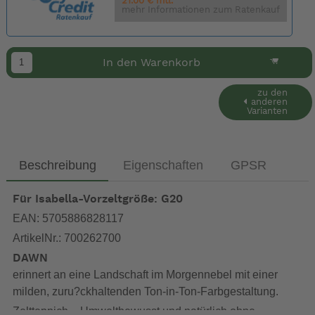
21.00 € mtl.
mehr Informationen zum Ratenkauf
In den Warenkorb
zu den
anderen
Varianten
Beschreibung
Eigenschaften
GPSR
Für Isabella-Vorzeltgröße: G20
EAN: 5705886828117
ArtikelNr.: 700262700
DAWN
erinnert an eine Landschaft im Morgennebel mit einer
milden, zuru?ckhaltenden Ton-in-Ton-Farbgestaltung.
Zeltteppich – Umweltbewusst und natürlich ohne