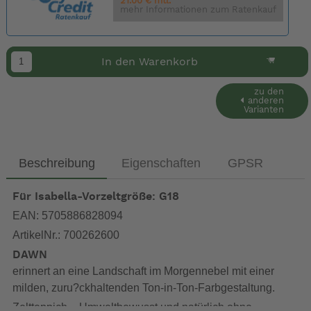
21.00 € mtl.
mehr Informationen zum Ratenkauf
In den Warenkorb
zu den
anderen
Varianten
Beschreibung
Eigenschaften
GPSR
Für Isabella-Vorzeltgröße: G18
EAN: 5705886828094
ArtikelNr.: 700262600
DAWN
erinnert an eine Landschaft im Morgennebel mit einer
milden, zuru?ckhaltenden Ton-in-Ton-Farbgestaltung.
Zeltteppich – Umweltbewusst und natürlich ohne