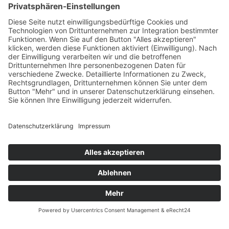
Versandpartner
Zahlung und Versand
Öffnungszeiten
Verfügbarkeit
Größenrechner (Umlaufmaß)
Datenschutz
Fernabsatz
Rücknahme (Zelte)
Widerrufsrecht
Widerrufsrecht bei Reparaturen
Kontakt
Ergänzende Allgemeine Geschäftsbedingungen zum
easyCredit-Ratenkauf
Garantiefall
Batterieverordnung