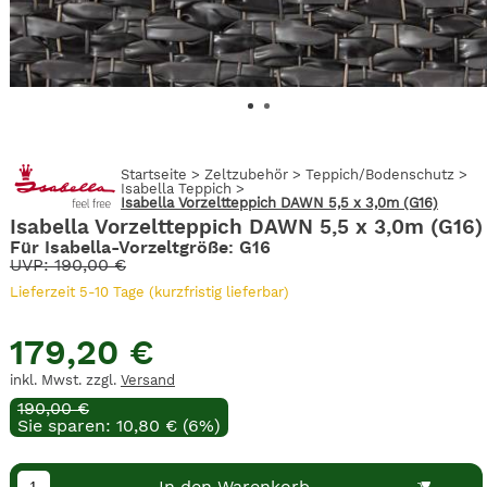
Startseite
>
Zeltzubehör
>
Teppich/Bodenschutz
>
Isabella Teppich
>
Isabella Vorzeltteppich DAWN 5,5 x 3,0m (G16)
Isabella Vorzeltteppich DAWN 5,5 x 3,0m (G16)
Für Isabella-Vorzeltgröße: G16
UVP: 190,00 €
Lieferzeit 5-10 Tage (kurzfristig lieferbar)
179,20 €
inkl. Mwst. zzgl.
Versand
190,00 €
Sie sparen: 10,80 € (6%)