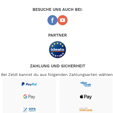
möglichst geringem Transportgewicht geachtet. Ein
angenehmes Gefühl unter ihren Füßen ist natürlich eine
BESUCHE UNS AUCH BEI:
Selbstverständlichkeit!
Der Isabella Carpet ist, mit gleicher Qualität, in drei
verschiedenen Farbkombinationen erhältlich. Ob North,
Flint oder Dawn hängt ganz von Ihrem persönlichen
PARTNER
Geschmack ab. Diese Farbtöne finden Sie auch in der
gesamten Isabella Vorzeltkollektion wieder. Wie Sie dort
kombinieren? Sie haben die Qual der Wahl…
2,5 m, 3 m und 3,5 mtr.
Tiefen:
ZAHLUNG UND SICHERHEIT
-- Auf Produktfotos angezeigte Dekorationsartikel gehören
Bei Zeldi kannst du aus folgenden Zahlungsarten wählen
nicht zum Leistungsumfang. --