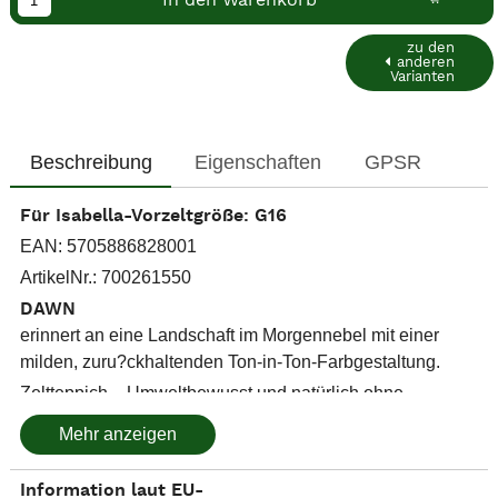
In den Warenkorb
zu den
anderen
Varianten
Beschreibung
Eigenschaften
GPSR
Für Isabella-Vorzeltgröße: G16
EAN: 5705886828001
ArtikelNr.: 700261550
DAWN
erinnert an eine Landschaft im Morgennebel mit einer
milden, zuru?ckhaltenden Ton-in-Ton-Farbgestaltung.
Zeltteppich – Umweltbewusst und natürlich ohne
Schadstoffe hergestellt
Mehr anzeigen
Zeltteppiche unterliegen leider nicht, da nur für
Freiluftanwendung gedacht, den gleichen Umwelt- und
Information laut EU-