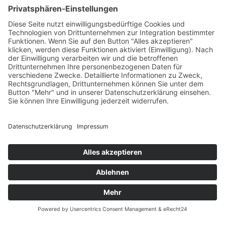
Versandpartner
Zahlung und Versand
Öffnungszeiten
Verfügbarkeit
Größenrechner (Umlaufmaß)
Datenschutz
Fernabsatz
Rücknahme (Zelte)
Widerrufsrecht
Widerrufsrecht bei Reparaturen
Kontakt
Ergänzende Allgemeine Geschäftsbedingungen zum
easyCredit-Ratenkauf
Garantiefall
Batterieverordnung