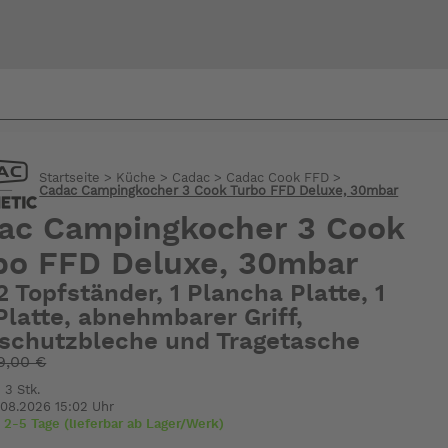
Bi
Startseite
>
Küche
>
Cadac
>
Cadac Cook FFD
>
warte
Cadac Campingkocher 3 Cook Turbo FFD Deluxe, 30mbar
ac Campingkocher 3 Cook
bo FFD Deluxe, 30mbar
 2 Topfständer, 1 Plancha Platte, 1
 Platte, abnehmbarer Griff,
schutzbleche und Tragetasche
9,00 €
 3 Stk.
.08.2026 15:02 Uhr
t 2-5 Tage (lieferbar ab Lager/Werk)