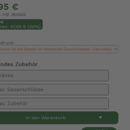
,95 €
. zzgl.
Versand
 €
ren: 47,05 € (20%)
sdruck:
endes Zubehör
ränke
ac Gasanschlüsse
ac Zubehör
In den Warenkorb