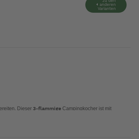
zu den
anderen
Varianten
reiten. Dieser
Campingkocher ist mit
3-flammige
ind mit einer
GreenGrill-Keramikbeschichtung