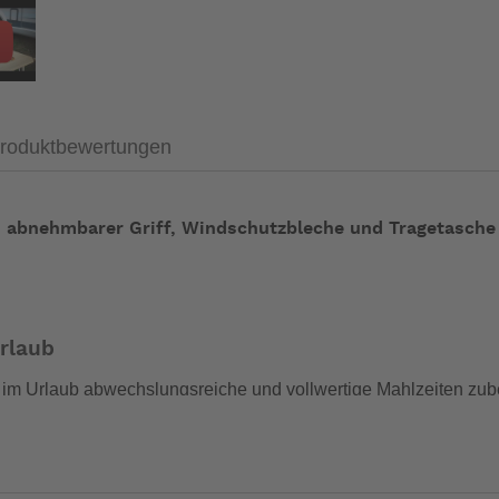
roduktbewertungen
atte, abnehmbarer Griff, Windschutzbleche und Tragetasche
rlaub
m Urlaub abwechslungsreiche und vollwertige Mahlzeiten zube
ausgestattet. Die Grill- und Backplatte mit abnehmbarem Griff s
inigung ermöglicht.