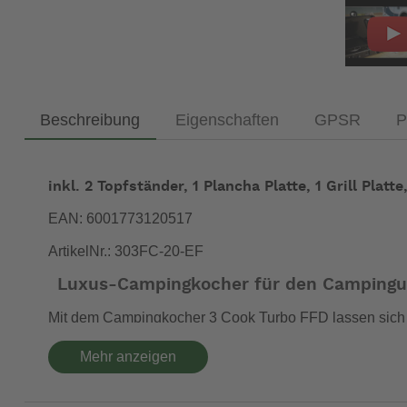
Beschreibung
Eigenschaften
GPSR
P
inkl. 2 Topfständer, 1 Plancha Platte, 1 Grill Pl
EAN: 6001773120517
ArtikelNr.: 303FC-20-EF
Luxus-Campingkocher für den Campingu
Mit dem Campingkocher 3 Cook Turbo FFD lassen sich i
Brat- und
, Pfannenträgern und Windschutz 
Grillplatten
Mehr anzeigen
versehen, die gesünderes Kochen und eine einfache Re
Deluxe-Kocher mit 3 Turbo-Brennern