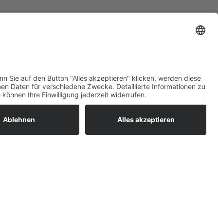
maß)
zeugs erlaubt
Top-Bewertungen
raturen
um easyCredit-