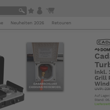
he
Neuheiten 2026
Retouren
Cad
Tur
inkl.
Grill
Wind
UVP: 23
Auf Lager:
Stand: 06
Lieferzei