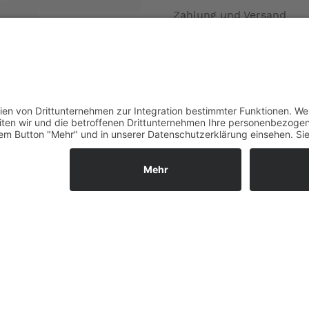
Zahlung und Versand
Öffnungszeiten
Verfügbarkeit
Größenrechner (Umlauf
Datenschutz
Fernabsatz
Rücknahme (Zelte)
Widerrufsrecht
r in Kombination mit 30mbar-Flüssiggasanlage des Freizeitfahr
Widerrufsrecht bei Repa
en nicht zum Leistungsumfang. --
Kontakt
Ergänzende Allgemeine
Geschäftsbedingungen z
Ratenkauf
Garantiefall
Batterieverordnung