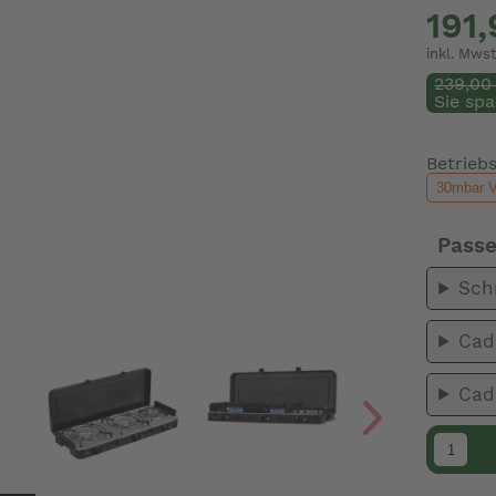
191
inkl. Mwst
239,00
Sie spa
Betrieb
Pass
Sch
Cad
Cad