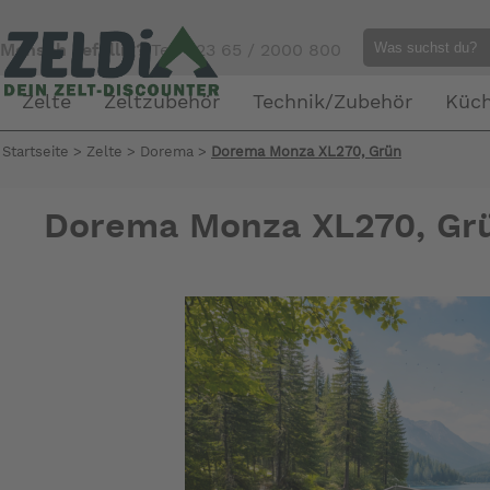
Mensch gefällig?
Tel. 023 65 / 2000 800
Zelte
Zeltzubehör
Technik/Zubehör
Küc
Startseite
>
Zelte
>
Dorema
>
Dorema Monza XL270, Grün
Dorema Monza XL270, Gr