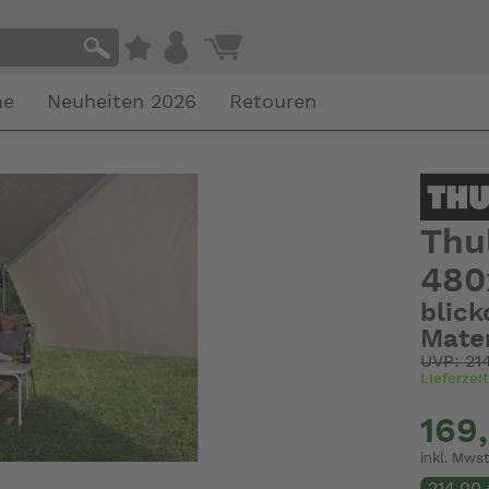
he
Neuheiten 2026
Retouren
Thu
480
blick
Mater
UVP: 21
Lieferzei
169
inkl. Mwst
214,00