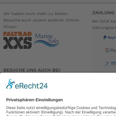
ZAHLUNG 
Wir haben noch mehr zu bieten.
Besuche auch unsere anderen Online-
Bei Zeldi k
Shops:
Zahlungsar
BESUCHE UNS AUCH BEI:
PARTNER