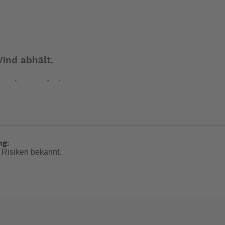
ind abhält.
lende geschoben.
ng:
 Risiken bekannt.
passenden Zuschnitt.
en nicht zum Leistungsumfang. --