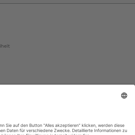
iheit
maß)