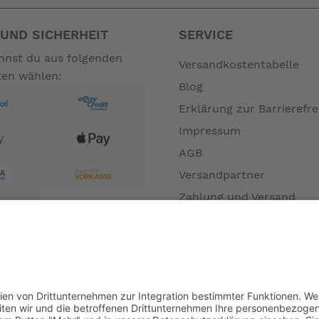
UND SICHERHEIT
SERVICE
annst du aus folgenden
Versandkostentabelle
ten wählen:
Blog
Erklärung zur Barrierefre
Impressum
AGB
Versandpartner
Zahlung und Versand
Öffnungszeiten
Verfügbarkeit
Größenrechner (Umlauf
Datenschutz
Fernabsatz