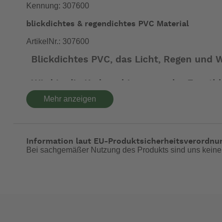
Kennung: 307600
blickdichtes & regendichtes PVC Material
ArtikelNr.: 307600
Blickdichtes PVC, das Licht, Regen und W
Wird in die Kederschiene von der Frontb
Merkmale
Mehr anzeigen
Höhe: 1,40m
Tuch wird in das Frontprofil geschoben
Länge min: 2.40m - max: 4.80m
Passt zu allen Thule Omnistor Markisen
Information laut EU-Produktsicherheitsverordnu
Bei sachgemäßer Nutzung des Produkts sind uns keine
Für die Omnistor 6002 (3,25m und 3,75m) gibt es kein 
- für die 3,25m lange den Sun Blocker 2,80m
- für die 3,75m lange den Sun Blocker 3,30m
-- Auf Produktfotos angezeigte Dekorationsartikel gehör