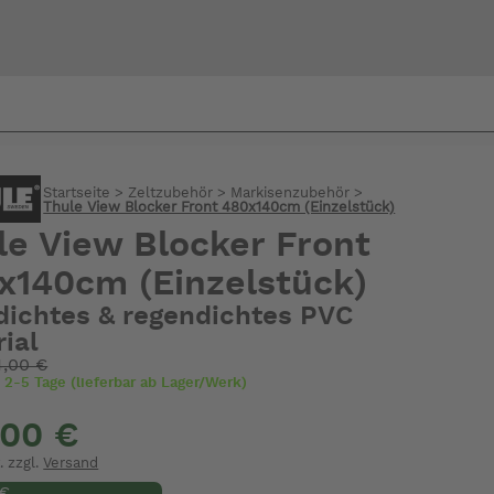
Bi
Startseite
>
Zeltzubehör
>
Markisenzubehör
>
warte
Thule View Blocker Front 480x140cm (Einzelstück)
le View Blocker Front
x140cm (Einzelstück)
dichtes & regendichtes PVC
ial
4,00 €
t 2-5 Tage (lieferbar ab Lager/Werk)
,00 €
. zzgl.
Versand
 €