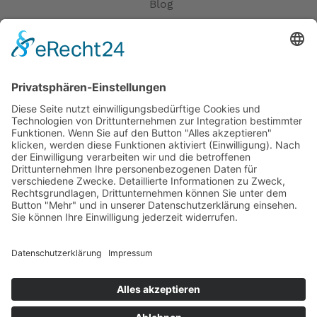
Blog
Erklärung zur Barrierefreiheit
Impressum
AGB
Versandpartner
Zahlung und Versand
Öffnungszeiten
Verfügbarkeit
Größenrechner (Umlaufmaß)
Datenschutz
Fernabsatz
Rücknahme (Zelte)
Widerrufsrecht
Widerrufsrecht bei Reparaturen
Kontakt