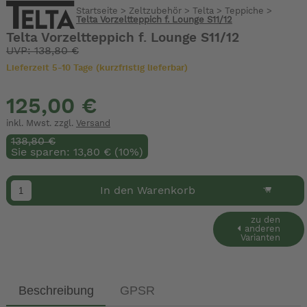
Startseite
>
Zeltzubehör
>
Telta
>
Teppiche
>
Telta Vorzeltteppich f. Lounge S11/12
Telta Vorzeltteppich f. Lounge S11/12
UVP: 138,80 €
Lieferzeit 5-10 Tage (kurzfristig lieferbar)
125,00 €
inkl. Mwst. zzgl.
Versand
138,80 €
Sie sparen: 13,80 € (10%)
In den Warenkorb
zu den
anderen
Varianten
Beschreibung
GPSR