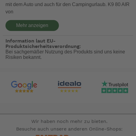
mit dem Auto und auch für den Campingurlaub. K9 80 AIR
von
Dometic besteht aus leichtem, robusten Stoff, damit Dein
Mehr anzeigen
Hund
bequem und sicher untergebracht ist. Diese vielseitige
Information laut EU-
Hundehütte
Produktsicherheitsverordnung:
ist leicht zu reinigen, kompakt zusammenzulegen und
Bei sachgemäßer Nutzung des Produkts sind uns keine
verfügt für den
Risiken bekannt.
leichteren Transport über einen Tragegriff. So kannst Du
deinen Hund
zu jedem Abenteuer mitnehmen!
Breite: 80 cm
Tiefe: 120 cm
Höhe: 80 cm
Packungsgröße (L x B x H): 67 x 25 x 23 cm
Gewicht: 4,68 kg
Wir haben noch mehr zu bieten.
: TC (Polyester/Baumwolle)
Material Außenhaut
Besuche auch unsere anderen Online-Shops: