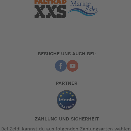
: PVC per Reißverschluss einzusetzen
Material Boden
: Integrierte Netzeinsätze auf drei Seiten
Wände
gewährleisten die Zirkulation von Frischluft
innerhalb des Zeltes.
:
Tragegriff
BESUCHE UNS AUCH BEI:
Zum leichten Transport einfach die
Gewebetragegriffe an das Zelt haken.
HINWEIS: Pumpe nicht im Lieferumfang. Bitte extra
bestellen.
PARTNER
-- Auf Produktfotos angezeigte Dekorationsartikel gehören
nicht zum Leistungsumfang. --
ZAHLUNG UND SICHERHEIT
Bei Zeldi kannst du aus folgenden Zahlungsarten wählen