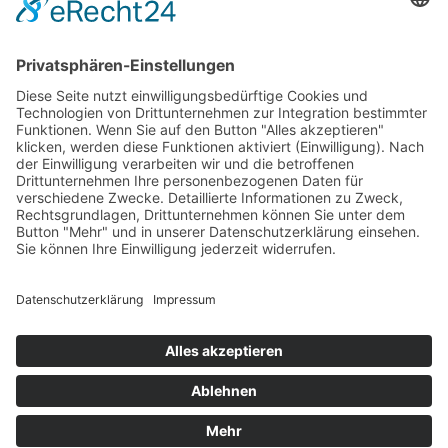
Impressum
AGB
Versandpartner
Zahlung und Versand
Öffnungszeiten
Verfügbarkeit
Größenrechner (Umlaufmaß)
Datenschutz
Fernabsatz
Rücknahme (Zelte)
Widerrufsrecht
Widerrufsrecht bei Reparaturen
Kontakt
Ergänzende Allgemeine Geschäftsbedingungen zum
easyCredit-Ratenkauf