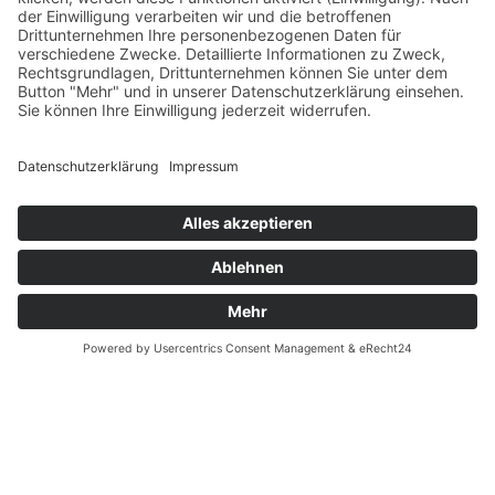
Verfügbarkeit
Größenrechner (Umlaufmaß)
Datenschutz
Fernabsatz
Rücknahme (Zelte)
Widerrufsrecht
Widerrufsrecht bei Reparaturen
Kontakt
Ergänzende Allgemeine Geschäftsbedingungen zum
easyCredit-Ratenkauf
Garantiefall
Batterieverordnung