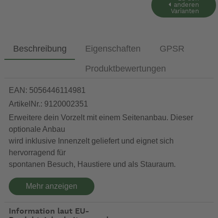
anderen
Varianten
Beschreibung
Eigenschaften
GPSR
Produktbewertungen
EAN: 5056446114981
ArtikelNr.: 9120002351
Erweitere dein Vorzelt mit einem Seitenanbau. Dieser
optionale Anbau
wird inklusive Innenzelt geliefert und eignet sich
hervorragend für
spontanen Besuch, Haustiere und als Stauraum.
Mehr anzeigen
Verwenbar für das Pop Air TOUR 290/340/365
Information laut EU-
Material: Weathershield TOUR