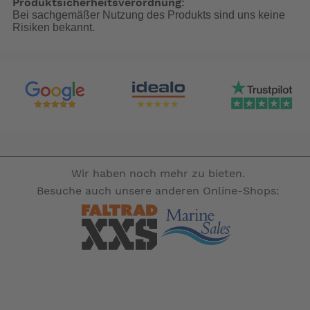
Produktsicherheitsverordnung:
Breite: 210 cm
Bei sachgemäßer Nutzung des Produkts sind uns keine
Tiefe: 145 cm
Risiken bekannt.
Anschlusshöhe: 165
Packmaß: 67 x 23 x 23 cm
Gewicht: 6,15 kg
Inklusive Innenzelt
-- Auf Produktfotos angezeigte Dekorationsartikel gehören
Wir haben noch mehr zu bieten.
nicht zum Leistungsumfang. --
Besuche auch unsere anderen Online-Shops: