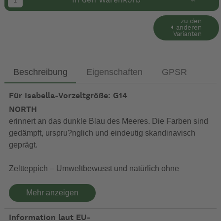
In den Warenkorb
zu den
anderen
Varianten
Beschreibung
Eigenschaften
GPSR
Für Isabella-Vorzeltgröße: G14
NORTH
erinnert an das dunkle Blau des Meeres. Die Farben sind
gedämpft, urspru?nglich und eindeutig skandinavisch
geprägt.
Zeltteppich – Umweltbewusst und natürlich ohne
Schadstoffe hergestellt
Mehr anzeigen
Zeltteppiche unterliegen leider nicht, da nur für
Freiluftanwendung gedacht, den gleichen Umwelt- und
Information laut EU-
Schadstoffauflagen, wie Teppiche für den Innenbereich.