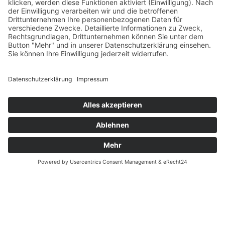
Verfügbarkeit
Größenrechner (Umlaufmaß)
Datenschutz
Fernabsatz
Rücknahme (Zelte)
Widerrufsrecht
Widerrufsrecht bei Reparaturen
Kontakt
Ergänzende Allgemeine Geschäftsbedingungen zum
easyCredit-Ratenkauf
Garantiefall
Batterieverordnung