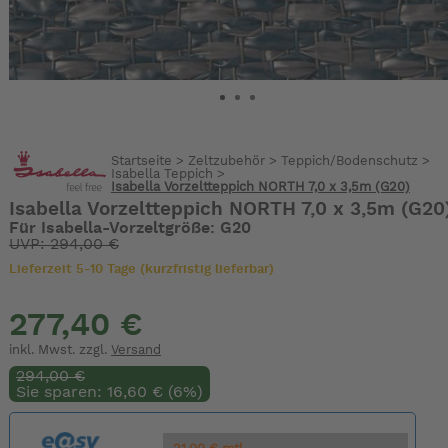
Startseite
>
Zeltzubehör
>
Teppich/Bodenschutz
>
Isabella Teppich
>
Isabella Vorzeltteppich NORTH 7,0 x 3,5m (G20)
Isabella Vorzeltteppich NORTH 7,0 x 3,5m (G20
Für Isabella-Vorzeltgröße: G20
UVP: 294,00 €
Lieferzeit 5-10 Tage (kurzfristig lieferbar)
277,40 €
inkl. Mwst. zzgl.
Versand
294,00 €
Sie sparen: 16,60 € (6%)