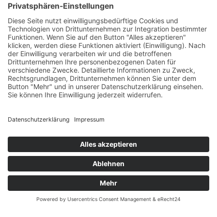
Versandpartner
Zahlung und Versand
Öffnungszeiten
Verfügbarkeit
Größenrechner (Umlaufmaß)
Datenschutz
Fernabsatz
Rücknahme (Zelte)
Widerrufsrecht
Widerrufsrecht bei Reparaturen
Kontakt
Ergänzende Allgemeine Geschäftsbedingungen zum
easyCredit-Ratenkauf
Garantiefall
Batterieverordnung