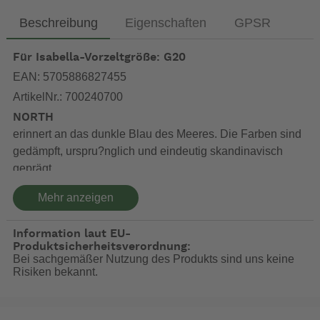
Beschreibung
Eigenschaften
GPSR
Für Isabella-Vorzeltgröße: G20
EAN: 5705886827455
ArtikelNr.: 700240700
NORTH
erinnert an das dunkle Blau des Meeres. Die Farben sind
gedämpft, urspru?nglich und eindeutig skandinavisch
geprägt.
Mehr anzeigen
Zeltteppich – Umweltbewusst und natürlich ohne
Schadstoffe hergestellt
Information laut EU-
Zeltteppiche unterliegen leider nicht, da nur für
Produktsicherheitsverordnung:
Freiluftanwendung gedacht, den gleichen Umwelt- und
Bei sachgemäßer Nutzung des Produkts sind uns keine
Risiken bekannt.
Schadstoffauflagen, wie Teppiche für den Innenbereich.
Bereits seit Jahrzehnten arbeiten wir mit dem führenden
Hersteller für gewebte Vinylböden in Europa zusammen.