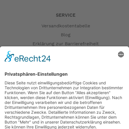
SERVICE
Versandkostentabelle
Blog
Erklärung zur Barrierefreiheit
Impressum
AGB
Versandpartner
Zahlung und Versand
Öffnungszeiten
Verfügbarkeit
Größenrechner (Umlaufmaß)
Datenschutz
Fernabsatz