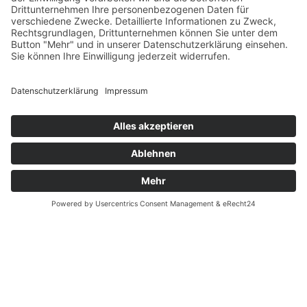
Größenrechner (Umlaufmaß)
Datenschutz
Fernabsatz
Rücknahme (Zelte)
Widerrufsrecht
Widerrufsrecht bei Reparaturen
Kontakt
Ergänzende Allgemeine Geschäftsbedingungen zum
easyCredit-Ratenkauf
Garantiefall
Batterieverordnung
Vertrag widerrufen