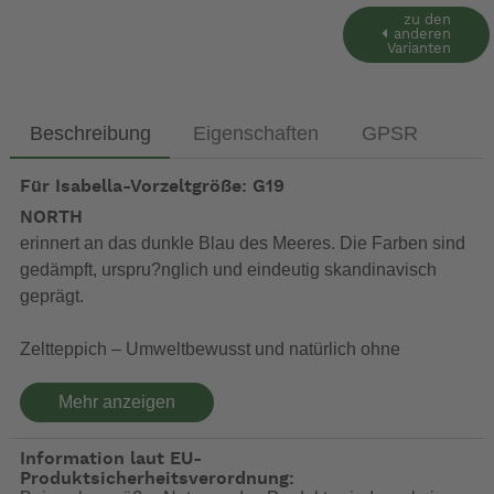
zu den
anderen
Varianten
Beschreibung
Eigenschaften
GPSR
Für Isabella-Vorzeltgröße: G19
NORTH
erinnert an das dunkle Blau des Meeres. Die Farben sind
gedämpft, urspru?nglich und eindeutig skandinavisch
geprägt.
Zeltteppich – Umweltbewusst und natürlich ohne
Schadstoffe hergestellt
Mehr anzeigen
Zeltteppiche unterliegen leider nicht, da nur für
Freiluftanwendung gedacht, den gleichen Umwelt- und
Information laut EU-
Schadstoffauflagen, wie Teppiche für den Innenbereich.
Produktsicherheitsverordnung:
Bereits seit Jahrzehnten arbeiten wir mit dem führenden