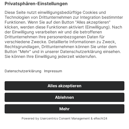
Versandpartner
Zahlung und Versand
Öffnungszeiten
Verfügbarkeit
Größenrechner (Umlaufmaß)
Datenschutz
Fernabsatz
Rücknahme (Zelte)
Widerrufsrecht
Widerrufsrecht bei Reparaturen
Kontakt
Ergänzende Allgemeine Geschäftsbedingungen zum
easyCredit-Ratenkauf
Garantiefall
Batterieverordnung