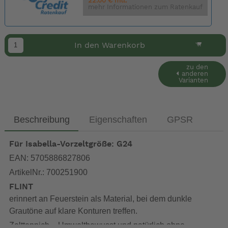
22.00 € mtl.
mehr Informationen zum Ratenkauf
In den Warenkorb
zu den
anderen
Varianten
Beschreibung
Eigenschaften
GPSR
Für Isabella-Vorzeltgröße: G24
EAN: 5705886827806
ArtikelNr.: 700251900
FLINT
erinnert an Feuerstein als Material, bei dem dunkle
Grautöne auf klare Konturen treffen.
Zeltteppich – Umweltbewusst und natürlich ohne