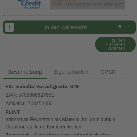
23.00 € mtl.
mehr Informationen zum Ratenkauf
In den Warenkorb
zu den
anderen
Varianten
Beschreibung
Eigenschaften
GPSR
Für Isabella-Vorzeltgröße: G19
EAN: 5705886827851
ArtikelNr.: 700252650
FLINT
erinnert an Feuerstein als Material, bei dem dunkle
Grautöne auf klare Konturen treffen.
Zeltteppich – Umweltbewusst und natürlich ohne