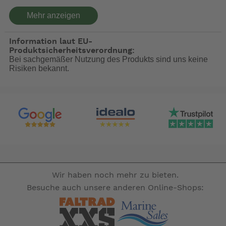
Schadstoffe hergestellt
Mehr anzeigen
Zeltteppiche unterliegen leider nicht, da nur für
Freiluftanwendung gedacht, den gleichen Umwelt- und
Information laut EU-
Schadstoffauflagen, wie Teppiche für den Innenbereich.
Produktsicherheitsverordnung:
Bei sachgemäßer Nutzung des Produkts sind uns keine
Bereits seit Jahrzehnten arbeiten wir mit dem führenden
Risiken bekannt.
Hersteller für gewebte Vinylböden in Europa zusammen.
Dieser stellt hauptsächlich hoch strapazierfähige Böden
für Hotels, Kongresszentren und andere öffentliche
Bereiche her. Hier sind die Auflagen besonders hoch!
Daher dürfen wir mit Stolz behaupten, dass unser
„Isabella-Carpet“ Vorzeltteppich unter den höchsten
Umweltauflagen und mit 100% erneuerbaren Energien in
Schweden hergestellt wird. Selbstverständlich ist auch
dieser Zeltteppich völlig frei von Phthalaten (können das
Wir haben noch mehr zu bieten.
Hormonsystem schädigen). Natürlich erfüllt unser
Besuche auch unsere anderen Online-Shops:
Vorzeltteppich alle Anforderungen, die für unseren
Campingbereich erforderlich sind. Er ist in alle
Richtungen zuschneidbar (ohne zu fransen),