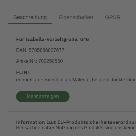
Beschreibung
Eigenschaften
GPSR
Für Isabella-Vorzeltgröße: G16
EAN: 5705886827677
ArtikelNr.: 700250550
FLINT
erinnert an Feuerstein als Material, bei dem dunkle Grau
Zeltteppich – Umweltbewusst und natürlich ohne Schadst
Mehr anzeigen
Zeltteppiche unterliegen leider nicht, da nur für Freil
Jahrzehnten arbeiten wir mit dem führenden Hersteller 
Kongresszentren und andere öffentliche Bereiche her. H
Information laut EU-Produktsicherheitsverordnu
Vorzeltteppich unter den höchsten Umweltauflagen und m
Bei sachgemäßer Nutzung des Produkts sind uns keine
von Phthalaten (können das Hormonsystem schädigen). Nat