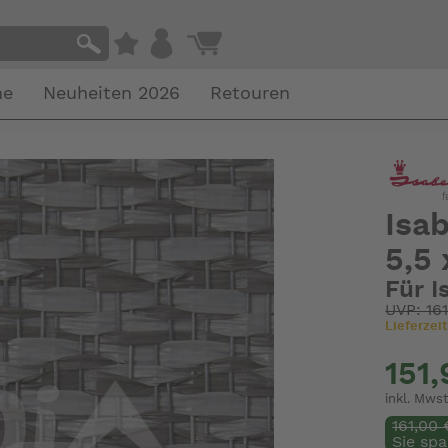
he
Neuheiten 2026
Retouren
Isa
5,5 
Für I
UVP: 16
Lieferzeit
151
inkl. Mwst
161,00 
Sie spa