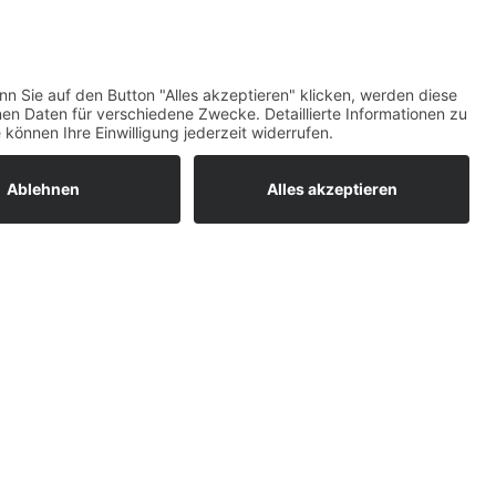
maß)
Top-Bewertungen
raturen
um easyCredit-