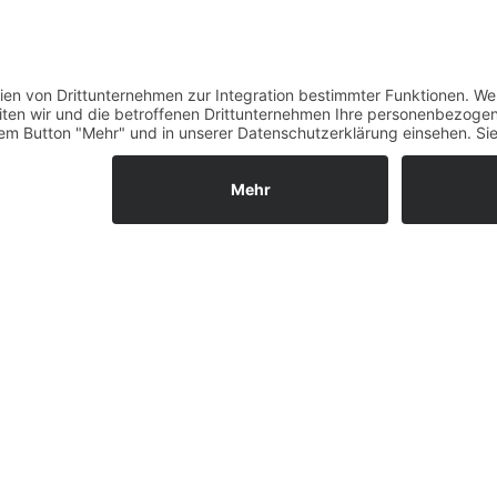
Verfügbarkeit
Größenrechner (Umlauf
Datenschutz
Fernabsatz
Rücknahme (Zelte)
Widerrufsrecht
Widerrufsrecht bei Repa
Kontakt
Ergänzende Allgemeine
Geschäftsbedingungen z
Ratenkauf
Garantiefall
Batterieverordnung