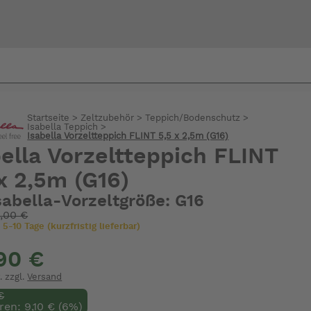
Bi
Startseite
>
Zeltzubehör
>
Teppich/Bodenschutz
>
warte
Isabella Teppich
>
Isabella Vorzeltteppich FLINT 5,5 x 2,5m (G16)
bella Vorzeltteppich FLINT
x 2,5m (G16)
sabella-Vorzeltgröße: G16
1,00 €
 5-10 Tage (kurzfristig lieferbar)
,90 €
. zzgl.
Versand
€
ren: 9,10 € (6%)