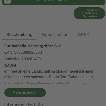
In den Warenkorb
zu den
anderen
Varianten
Beschreibung
Eigenschaften
GPSR
Für Isabella-Vorzeltgröße: G12
EAN: 5705886828063
ArtikelNr.: 700262400
DAWN
erinnert an eine Landschaft im Morgennebel mit einer
milden, zuru?ckhaltenden Ton-in-Ton-Farbgestaltung.
Zeltteppich – Umweltbewusst und natürlich ohne
Schadstoffe hergestellt
Mehr anzeigen
Zeltteppiche unterliegen leider nicht, da nur für
Freiluftanwendung gedacht, den gleichen Umwelt- und
Information laut EU-