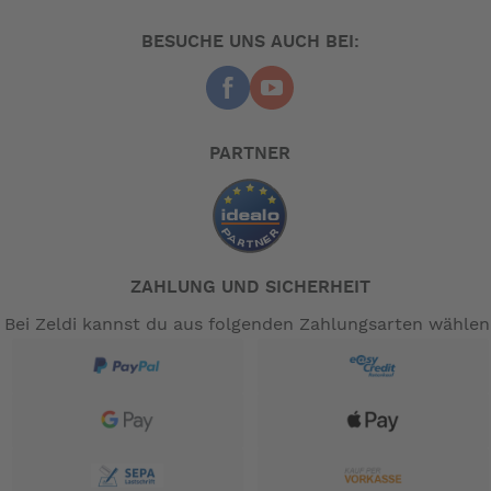
möglichst geringem Transportgewicht geachtet. Ein
angenehmes Gefühl unter ihren Füßen ist natürlich eine
BESUCHE UNS AUCH BEI:
Selbstverständlichkeit!
Der Isabella Carpet ist, mit gleicher Qualität, in drei
verschiedenen Farbkombinationen erhältlich. Ob North,
Flint oder Dawn hängt ganz von Ihrem persönlichen
PARTNER
Geschmack ab. Diese Farbtöne finden Sie auch in der
gesamten Isabella Vorzeltkollektion wieder. Wie Sie dort
kombinieren? Sie haben die Qual der Wahl…
2,5 m, 3 m und 3,5 mtr.
Tiefen:
ZAHLUNG UND SICHERHEIT
-- Auf Produktfotos angezeigte Dekorationsartikel gehören
Bei Zeldi kannst du aus folgenden Zahlungsarten wählen
nicht zum Leistungsumfang. --