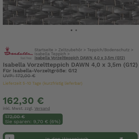
Startseite
>
Zeltzubehör
>
Teppich/Bodenschutz
>
Isabella Teppich
>
Isabella Vorzeltteppich DAWN 4,0 x 3,5m (G12)
Isabella Vorzeltteppich DAWN 4,0 x 3,5m (G12)
Für Isabella-Vorzeltgröße: G12
UVP: 172,00 €
Lieferzeit 5-10 Tage (kurzfristig lieferbar)
162,30 €
inkl. Mwst. zzgl.
Versand
172,00 €
Sie sparen: 9,70 € (6%)