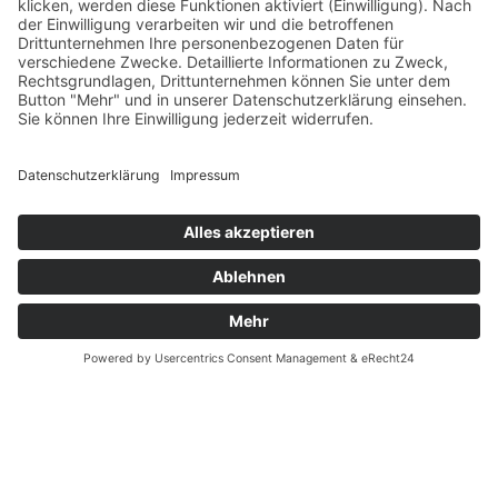
Verfügbarkeit
Größenrechner (Umlaufmaß)
Datenschutz
Fernabsatz
Rücknahme (Zelte)
Widerrufsrecht
Widerrufsrecht bei Reparaturen
Kontakt
Ergänzende Allgemeine Geschäftsbedingungen zum
easyCredit-Ratenkauf
Garantiefall
Batterieverordnung