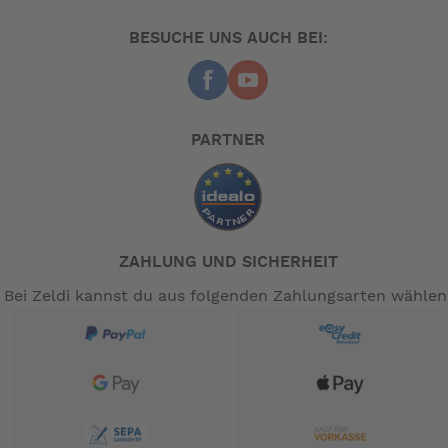
möglichst geringem Transportgewicht geachtet. Ein
angenehmes Gefühl unter ihren Füßen ist natürlich eine
BESUCHE UNS AUCH BEI:
Selbstverständlichkeit!
Der Isabella Carpet ist, mit gleicher Qualität, in drei
verschiedenen Farbkombinationen erhältlich. Ob North,
Flint oder Dawn hängt ganz von Ihrem persönlichen
PARTNER
Geschmack ab. Diese Farbtöne finden Sie auch in der
gesamten Isabella Vorzeltkollektion wieder. Wie Sie dort
kombinieren? Sie haben die Qual der Wahl…
2,5 m, 3 m und 3,5 mtr.
Tiefen:
ZAHLUNG UND SICHERHEIT
-- Auf Produktfotos angezeigte Dekorationsartikel gehören
Bei Zeldi kannst du aus folgenden Zahlungsarten wählen
nicht zum Leistungsumfang. --