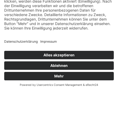
Verfügbarkeit
Größenrechner (Umlaufmaß)
Datenschutz
Fernabsatz
Rücknahme (Zelte)
Widerrufsrecht
Widerrufsrecht bei Reparaturen
Kontakt
Ergänzende Allgemeine Geschäftsbedingungen zum
easyCredit-Ratenkauf
Garantiefall
Batterieverordnung