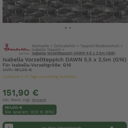
Startseite
>
Zeltzubehör
>
Teppich/Bodenschutz
>
Isabella Teppich
>
Isabella Vorzeltteppich DAWN 5,5 x 2,5m (G16)
Isabella Vorzeltteppich DAWN 5,5 x 2,5m (G16)
Für Isabella-Vorzeltgröße: G16
UVP: 161,00 €
Lieferzeit 5-10 Tage (kurzfristig lieferbar)
151,90 €
inkl. Mwst. zzgl.
Versand
161,00 €
Sie sparen: 9,10 € (6%)