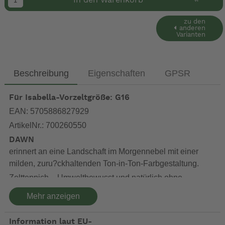
In den Warenkorb
zu den
anderen
Varianten
Beschreibung
Eigenschaften
GPSR
Für Isabella-Vorzeltgröße: G16
EAN: 5705886827929
ArtikelNr.: 700260550
DAWN
erinnert an eine Landschaft im Morgennebel mit einer
milden, zuru?ckhaltenden Ton-in-Ton-Farbgestaltung.
Zeltteppich – Umweltbewusst und natürlich ohne
Schadstoffe hergestellt
Mehr anzeigen
Zeltteppiche unterliegen leider nicht, da nur für
Freiluftanwendung gedacht, den gleichen Umwelt- und
Information laut EU-