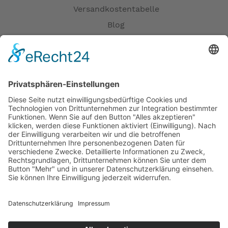
Versandkostentabelle
Blog
Erklärung zur Barrierefreiheit
Impressum
AGB
Versandpartner
Zahlung und Versand
Öffnungszeiten
Verfügbarkeit
Größenrechner (Umlaufmaß)
Datenschutz
Fernabsatz
Rücknahme (Zelte)
Widerrufsrecht