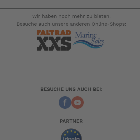
wurde.
Sockelmaterial: PVC 380 g/m²
Wir haben noch mehr zu bieten.
Front-und Seitenwandmaterial: Isacryl 295 g/m2 -
Besuche auch unsere anderen Online-Shops:
besonders ­atmungsaktiv, leicht, sehr belastbar.
Serienmäßig
Gardinen
*1 x Verandastange (kann in die Seitenwand und in
die Vorderwand eingesetzt werden)
*Vordachspannstangen
Standard Windblende (gerade Schnitt) - für
Wohnwagen mit tiefem Einstieg gegen Mehrpreis
Standard Radblende (Rundschnitt-/Spezial
BESUCHE UNS AUCH BEI:
Zuschnitt gegen Mehrpreis)
*schraublose FixOn II Beschläge (das
Dachgestänge kann schraublos an den Wohnwagen
angebracht werden)
*Typhoon Sturmleinen
PARTNER
Zelttasche
*Gestänge-und Heringssack