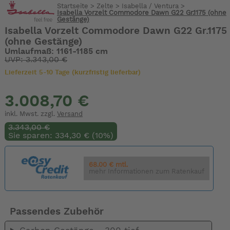
Startseite
>
Zelte
>
Isabella / Ventura
>
Isabella Vorzelt Commodore Dawn G22 Gr.1175 (ohne
Gestänge)
Isabella Vorzelt Commodore Dawn G22 Gr.1175
(ohne Gestänge)
Umlaufmaß: 1161-1185 cm
UVP: 3.343,00 €
Lieferzeit 5-10 Tage (kurzfristig lieferbar)
3.008,70 €
inkl. Mwst. zzgl.
Versand
3.343,00 €
Sie sparen: 334,30 € (10%)
68.00 € mtl.
mehr Informationen zum Ratenkauf
Passendes Zubehör