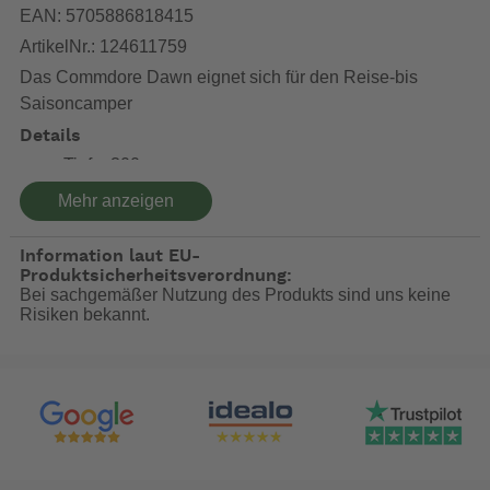
EAN: 5705886818415
ArtikelNr.: 124611759
Das Commdore Dawn eignet sich für den Reise-bis
Saisoncamper
Details
Tiefe: 300 cm
5-tlg. (Dach, zwei Vorderwand-zwei
Mehr anzeigen
Seitenwandelemente)
Gestänge: CarbonX mit IsaFix-Spannverschluss
Information laut EU-
oder mit Zinox Stahlgestänge inkl. Vordachgestänge
Produktsicherheitsverordnung:
Vorderwand mit Eingangstür links-und rechts außen.
Bei sachgemäßer Nutzung des Produkts sind uns keine
Seitenwände: Fenster mit Gaze und Klarsichtfolie.
Risiken bekannt.
Links und rechts daneben Tür zum seitlich einrollen.
Zur Fahrzeugwand ein Prägefolienfenster
verschließbare Hochentlüftung im First
Material
Material Dach: Isaroof 285 g/m2 - Besonders UV-
absorbierendes Polyestermaterial, das mit 3
Schichten atmungsaktivem Acryl nachbehandelt