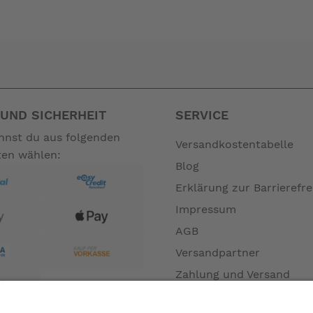
UND SICHERHEIT
SERVICE
annst du aus folgenden
Versandkostentabelle
ten wählen:
Blog
Erklärung zur Barrierefre
Impressum
AGB
Versandpartner
Zahlung und Versand
Öffnungszeiten