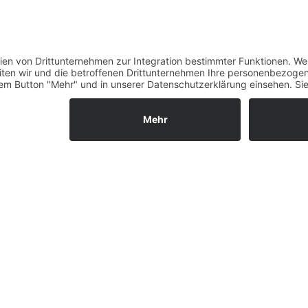
Verfügbarkeit
Größenrechner (Umlauf
Datenschutz
Fernabsatz
Rücknahme (Zelte)
Widerrufsrecht
Widerrufsrecht bei Repa
Kontakt
Ergänzende Allgemeine
Geschäftsbedingungen z
Ratenkauf
Garantiefall
Batterieverordnung