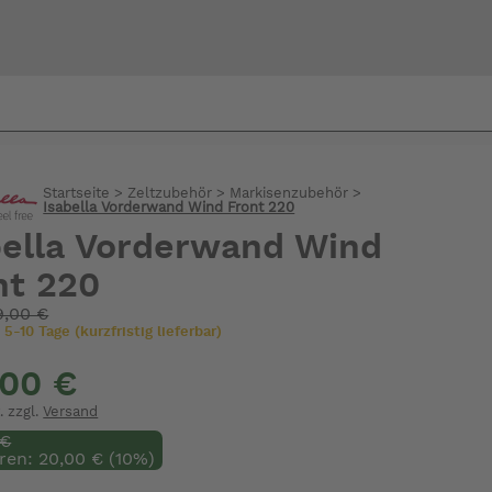
Bi
Startseite
>
Zeltzubehör
>
Markisenzubehör
>
warte
Isabella Vorderwand Wind Front 220
bella Vorderwand Wind
nt 220
9,00 €
 5-10 Tage (kurzfristig lieferbar)
,00 €
. zzgl.
Versand
 €
ren: 20,00 € (10%)