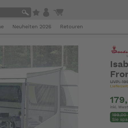
he
Neuheiten 2026
Retouren
Isa
Fro
UVP: 19
Lieferzeit
179
inkl. Mwst
199,00
Sie spa