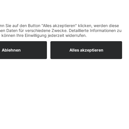
maß)
Top-Bewertungen
raturen
um easyCredit-