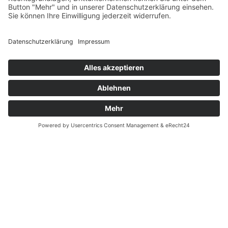
Fernabsatz
Rücknahme (Zelte)
Widerrufsrecht
Widerrufsrecht bei Reparaturen
Kontakt
Ergänzende Allgemeine Geschäftsbedingungen zum
easyCredit-Ratenkauf
Garantiefall
Batterieverordnung
Vertrag widerrufen
© Kaniewski Handels GmbH & Co. KG, 2026 - Alle Rechte
vorbehalten.
Shopsystem:
WEBAN
OS
,
WEB
AN
UG