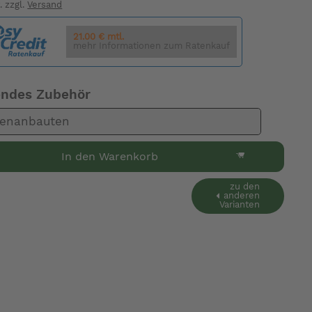
. zzgl.
Versand
21.00 € mtl.
mehr Informationen zum Ratenkauf
endes Zubehör
tenanbauten
In den Warenkorb
zu den
anderen
Varianten