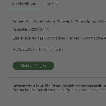
Beschreibung
GPSR
Anbau für Commodore Concept, Com.Alpha, Com.Al
ArtikelNr.: 403113005
Eignet sich für das Commodore Concept, Commodore Al
Maße ca.280 x 130 cm (T x B)
Gestänge: Zinox-Stahl
Mehr anzeigen
Material: beschichtetes Polyester
Gewicht: ca. 17,5 kg
Information laut EU-Produktsicherheitsverordnu
Die Verbindung erfolgt per Reißverschluss, wobei die S
Bei sachgemäßer Nutzung des Produkts sind uns keine
Optionales Zubehör: Schlafkabine