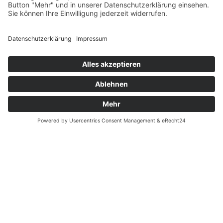
Fernabsatz
Rücknahme (Zelte)
Widerrufsrecht
Widerrufsrecht bei Reparaturen
Kontakt
Ergänzende Allgemeine Geschäftsbedingungen zum
easyCredit-Ratenkauf
Garantiefall
Batterieverordnung
Vertrag widerrufen
© Kaniewski Handels GmbH & Co. KG, 2026 - Alle Rechte
vorbehalten.
Shopsystem:
WEBAN
OS
,
WEB
AN
UG