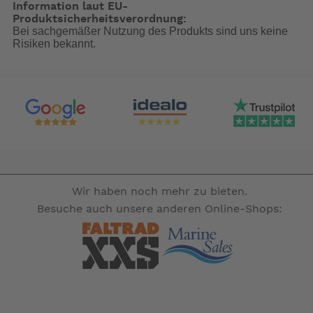
(nicht im Lieferumfang enthalten)
Information laut EU-
Produktsicherheitsverordnung:
Bei sachgemäßer Nutzung des Produkts sind uns keine
-- Auf Produktfotos angezeigte Dekorationsartikel gehören
Risiken bekannt.
nicht zum Leistungsumfang. --
Wir haben noch mehr zu bieten.
Besuche auch unsere anderen Online-Shops: