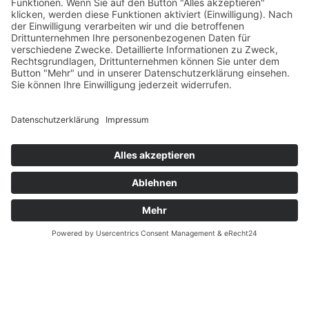
Verfügbarkeit
Größenrechner (Umlaufmaß)
Datenschutz
Fernabsatz
Rücknahme (Zelte)
Widerrufsrecht
Widerrufsrecht bei Reparaturen
Kontakt
Ergänzende Allgemeine Geschäftsbedingungen zum
easyCredit-Ratenkauf
Garantiefall
Batterieverordnung