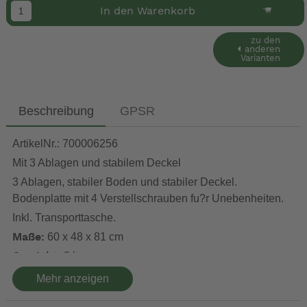
In den Warenkorb
zu den
anderen
Varianten
Beschreibung
GPSR
ArtikelNr.: 700006256
Mit 3 Ablagen und stabilem Deckel
3 Ablagen, stabiler Boden und stabiler Deckel.
Bodenplatte mit 4 Verstellschrauben fu?r Unebenheiten.
Inkl. Transporttasche.
60 x 48 x 81 cm
Maße:
8 kg
Gewicht:
max. 30 kg
Belastbar bis:
Mehr anzeigen
Vorbereitet für Pop-up-Stromversorgung und Ladeplatte