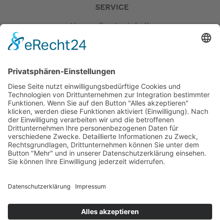
SERVICE
Versandkostentabelle
Blog
Erklärung zur Barrierefreiheit
Impressum
AGB
Versandpartner
Zahlung und Versand
Öffnungszeiten
Verfügbarkeit
Größenrechner (Umlaufmaß)
Datenschutz
Fernabsatz
Rücknahme (Zelte)