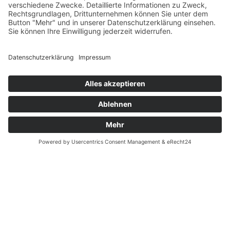
Größenrechner (Umlaufmaß)
Datenschutz
Fernabsatz
Rücknahme (Zelte)
Widerrufsrecht
Widerrufsrecht bei Reparaturen
Kontakt
Ergänzende Allgemeine Geschäftsbedingungen zum
easyCredit-Ratenkauf
Garantiefall
Batterieverordnung