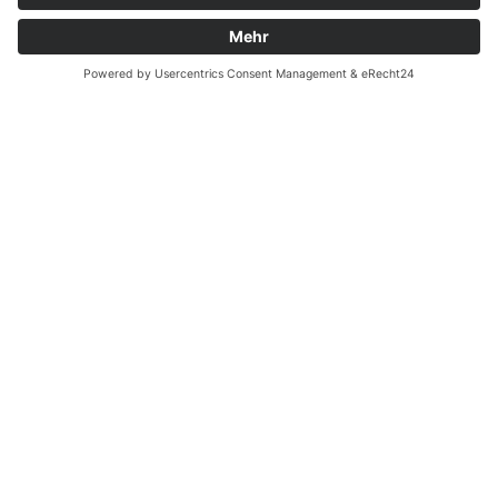
Fernabsatz
Rücknahme (Zelte)
Widerrufsrecht
Widerrufsrecht bei Reparaturen
Kontakt
Ergänzende Allgemeine Geschäftsbedingungen zum
easyCredit-Ratenkauf
Garantiefall
Batterieverordnung