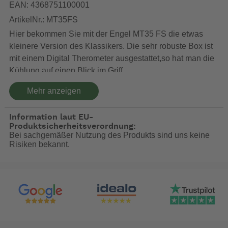
EAN: 4368751100001
ArtikelNr.: MT35FS
Hier bekommen Sie mit der Engel MT35 FS die etwas
kleinere Version des Klassikers. Die sehr robuste Box ist
mit einem Digital Therometer ausgestattet,so hat man die
Kühlung auf einen Blick im Griff.
Das beste vorab, in die MT 35 passt auch eine 1,5 Liter
Mehr anzeigen
Flasche , allerdings nur 3 Stück und nur vorne(siehe Bild
:-)
Information laut EU-
Die Version MT 35 und MT 45 sind Baugleich nur
Produktsicherheitsverordnung:
Bei sachgemäßer Nutzung des Produkts sind uns keine
unterschiedlich Hoch
Risiken bekannt.
Zum Vergleich haben wir die 35 und 45 Version
nebeneinander,sie unterscheiden sich nur in der
Bauhöhe.
Energieeffizientklasse: F(EEI 101)
Aussenmaße: 647 x 408 x 364 mm [BxHxT ohne Griff]
Innenmaße: 380 x 270 x 270 mm [BxHxT]
Spannung: 12/24/230 Volt