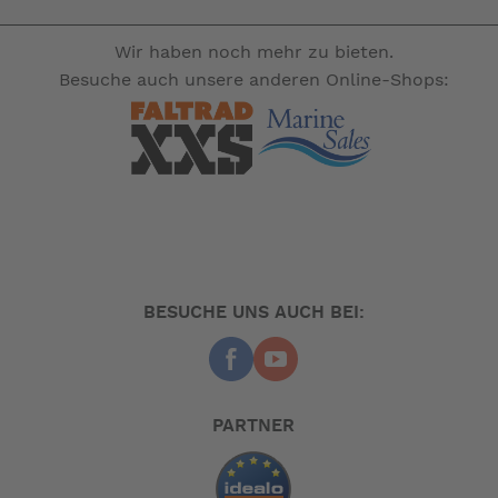
Inhalt: 32 Liter
Material: Stahlblech einbrennlackiert
Wir haben noch mehr zu bieten.
Farbe: silber metallic
Besuche auch unsere anderen Online-Shops:
Gewicht: 21 kg
Temperaturbereich: +10°C bis < - 18°C (stufenlos
regelbar)
Effizienzklasse: F
Leistungsaufnahme: 32 Watt bei 12 Volt Ø - Laufzeit:: bei
20°C tu=20%, bei 30°C tu=30%
-- Auf Produktfotos angezeigte Dekorationsartikel gehören
BESUCHE UNS AUCH BEI:
nicht zum Leistungsumfang. --
PARTNER