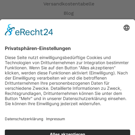
Versandkostentabelle
Blog
Erklärung zur Barrierefreiheit
Impressum
AGB
Versandpartner
Zahlung und Versand
Öffnungszeiten
Verfügbarkeit
Größenrechner (Umlaufmaß)
Datenschutz
Fernabsatz
Rücknahme (Zelte)
Widerrufsrecht
Widerrufsrecht bei Reparaturen